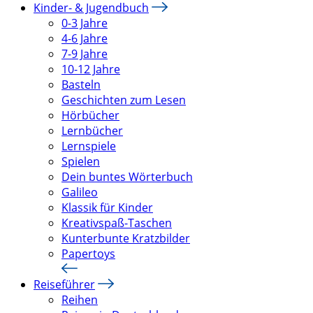
Kinder- & Jugendbuch
0-3 Jahre
4-6 Jahre
7-9 Jahre
10-12 Jahre
Basteln
Geschichten zum Lesen
Hörbücher
Lernbücher
Lernspiele
Spielen
Dein buntes Wörterbuch
Galileo
Klassik für Kinder
Kreativspaß-Taschen
Kunterbunte Kratzbilder
Papertoys
Reiseführer
Reihen