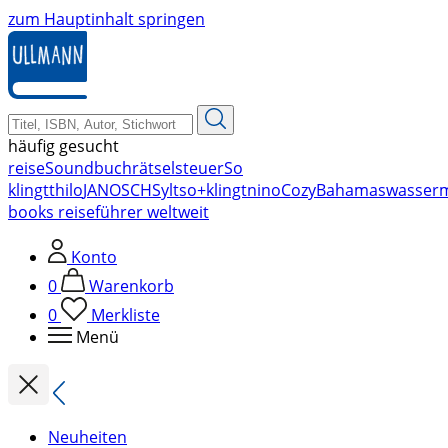
zum Hauptinhalt springen
häufig gesucht
reise
Soundbuch
rätsel
steuer
So
klingt
thilo
JANOSCH
Sylt
so+klingt
nino
Cozy
Bahamas
wasser
books reiseführer weltweit
Konto
0
Warenkorb
0
Merkliste
Menü
Neuheiten