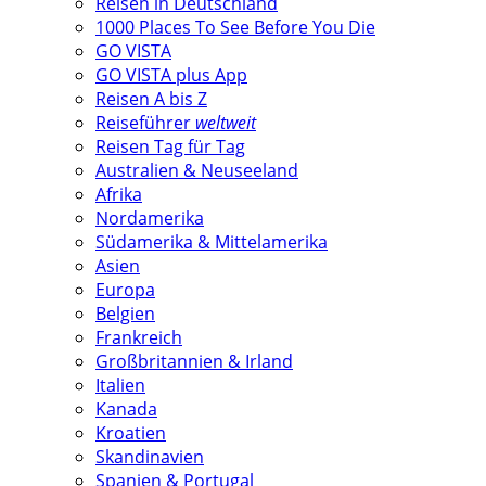
Reisen in Deutschland
1000 Places To See Before You Die
GO VISTA
GO VISTA plus App
Reisen A bis Z
Reiseführer
weltweit
Reisen Tag für Tag
Australien & Neuseeland
Afrika
Nordamerika
Südamerika & Mittelamerika
Asien
Europa
Belgien
Frankreich
Großbritannien & Irland
Italien
Kanada
Kroatien
Skandinavien
Spanien & Portugal