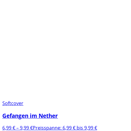
Softcover
Gefangen im Nether
6,99
€
–
9,99
€
Preisspanne: 6,99 € bis 9,99 €