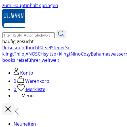
zum Hauptinhalt springen
häufig gesucht
Reise
soundbuch
Rätsel
Steuer
So
klingt
Thilo
JANOSCH
sylt
so+klingt
Nino
Cozy
Bahamas
wasser
books reiseführer weltweit
Konto
0
Warenkorb
0
Merkliste
Menü
Neuheiten