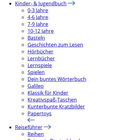
Kinder- & Jugendbuch
0-3 Jahre
4-6 Jahre
7-9 Jahre
10-12 Jahre
Basteln
Geschichten zum Lesen
Hörbücher
Lernbücher
Lernspiele
Spielen
Dein buntes Wörterbuch
Galileo
Klassik für Kinder
Kreativspaß-Taschen
Kunterbunte Kratzbilder
Papertoys
Reiseführer
Reihen