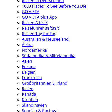
Reisen in Deutschland
1000 Places To See Before You Die
GO VISTA
GO VISTA plus App
Reisen A bis Z
Reiseführer
weltweit
Reisen Tag für Tag
Australien & Neuseeland
Afrika
Nordamerika
Südamerika & Mittelamerika
Asien
Europa
Belgien
Frankreich
Großbritannien & Irland
Italien
Kanada
Kroatien
Skandinavien
Spanien & Portugal