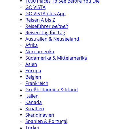
1000 Places To See Before You Die
GO VISTA
GO VISTA plus App
Reisen A bis Z
Reiseführer
weltweit
Reisen Tag für Tag
Australien & Neuseeland
Afrika
Nordamerika
Südamerika & Mittelamerika
Asien
Europa
Belgien
Frankreich
Großbritannien & Irland
Italien
Kanada
Kroatien
Skandinavien
Spanien & Portugal
Türkei