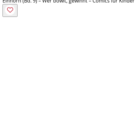
Einhorn (Bd. 9) – Wer bowlt, gewinnt – Comics für Kinder