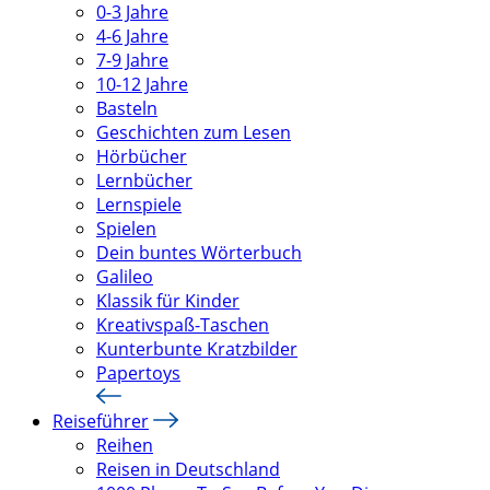
0-3 Jahre
4-6 Jahre
7-9 Jahre
10-12 Jahre
Basteln
Geschichten zum Lesen
Hörbücher
Lernbücher
Lernspiele
Spielen
Dein buntes Wörterbuch
Galileo
Klassik für Kinder
Kreativspaß-Taschen
Kunterbunte Kratzbilder
Papertoys
Reiseführer
Reihen
Reisen in Deutschland