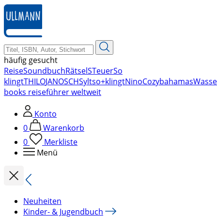
zum
Hauptinhalt
springen
häufig gesucht
Reise
Soundbuch
Rätsel
STeuer
So
klingt
THILO
JANOSCH
Sylt
so+klingt
Nino
Cozy
bahamas
Wasse
books reiseführer weltweit
Konto
0
Warenkorb
0
Merkliste
Menü
Neuheiten
Kinder- & Jugendbuch