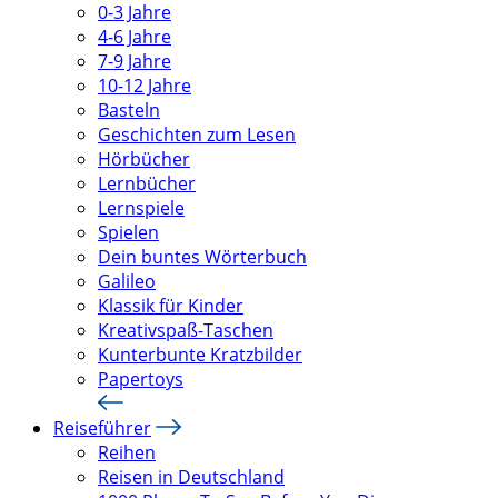
0-3 Jahre
4-6 Jahre
7-9 Jahre
10-12 Jahre
Basteln
Geschichten zum Lesen
Hörbücher
Lernbücher
Lernspiele
Spielen
Dein buntes Wörterbuch
Galileo
Klassik für Kinder
Kreativspaß-Taschen
Kunterbunte Kratzbilder
Papertoys
Reiseführer
Reihen
Reisen in Deutschland