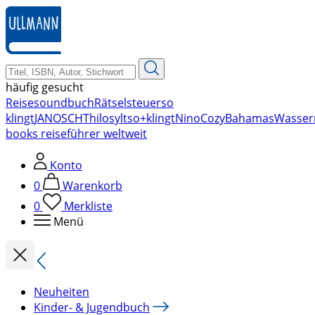
zum
Hauptinhalt
springen
häufig gesucht
Reise
soundbuch
Rätsel
steuer
so
klingt
JANOSCH
Thilo
sylt
so+klingt
Nino
Cozy
Bahamas
Wasser
books reiseführer weltweit
Konto
0
Warenkorb
0
Merkliste
Menü
Neuheiten
Kinder- & Jugendbuch