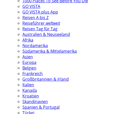
1000 Places To See Before You Die
GO VISTA
GO VISTA plus App
Reisen A bis Z
Reiseführer
weltweit
Reisen Tag für Tag
Australien & Neuseeland
Afrika
Nordamerika
Südamerika & Mittelamerika
Asien
Europa
Belgien
Frankreich
Großbritannien & Irland
Italien
Kanada
Kroatien
Skandinavien
Spanien & Portugal
Türkei