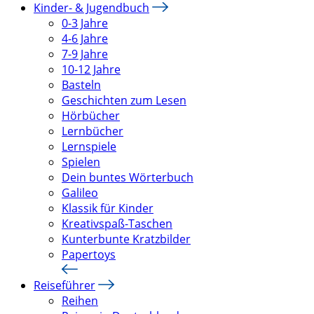
Kinder- & Jugendbuch
0-3 Jahre
4-6 Jahre
7-9 Jahre
10-12 Jahre
Basteln
Geschichten zum Lesen
Hörbücher
Lernbücher
Lernspiele
Spielen
Dein buntes Wörterbuch
Galileo
Klassik für Kinder
Kreativspaß-Taschen
Kunterbunte Kratzbilder
Papertoys
Reiseführer
Reihen