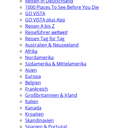
Reisen in Deutschland
1000 Places To See Before You Die
GO VISTA
GO VISTA plus App
Reisen A bis Z
Reiseführer
weltweit
Reisen Tag für Tag
Australien & Neuseeland
Afrika
Nordamerika
Südamerika & Mittelamerika
Asien
Europa
Belgien
Frankreich
Großbritannien & Irland
Italien
Kanada
Kroatien
Skandinavien
Spanien & Portugal