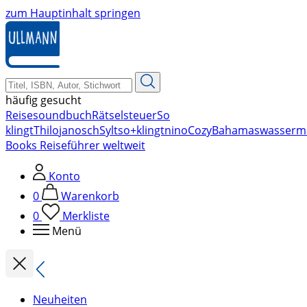
zum Hauptinhalt springen
häufig gesucht
Reise
soundbuch
Rätsel
steuer
So
klingt
Thilo
janosch
Sylt
so+klingt
nino
Cozy
Bahamas
wasserm
Books Reiseführer weltweit
Konto
0
Warenkorb
0
Merkliste
Menü
Neuheiten