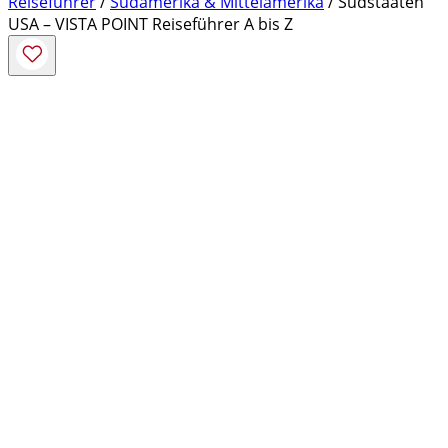
Reiseführer
/
Südamerika & Mittelamerika
/ Südstaaten
USA – VISTA POINT Reiseführer A bis Z