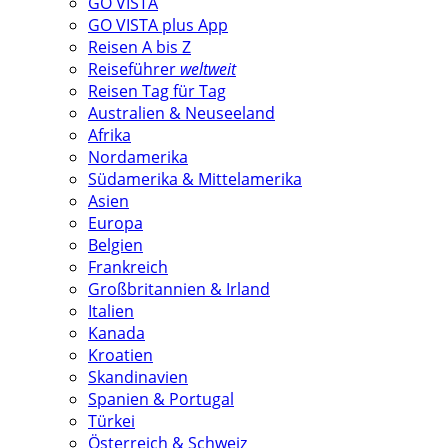
GO VISTA
GO VISTA plus App
Reisen A bis Z
Reiseführer
weltweit
Reisen Tag für Tag
Australien & Neuseeland
Afrika
Nordamerika
Südamerika & Mittelamerika
Asien
Europa
Belgien
Frankreich
Großbritannien & Irland
Italien
Kanada
Kroatien
Skandinavien
Spanien & Portugal
Türkei
Österreich & Schweiz