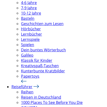
4-6 Jahre
7-9 Jahre
10-12 Jahre
Basteln
Geschichten zum Lesen
Hörbücher
Lernbücher
Lernspiele
Spielen
Dein buntes Wörterbuch
Galileo
Klassik für Kinder
Kreativspaß-Taschen
Kunterbunte Kratzbilder
Papertoys
Reiseführer
Reihen
Reisen in Deutschland
1000 Places To See Before You Die