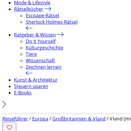
Mode & Lifestyle
Rätselbücher
Escpape-Rätsel
Sherlock Holmes Rätsel
Ratgeber & Wissen
Do It Yourself
Kulturgeschichte
Tiere
Wissenschaft
Zeichnen lernen
Kunst & Architektur
Steuern sparen
E-Books
Reiseführer
/
Europa
/
Großbritannien & Irland
/ Irland (m