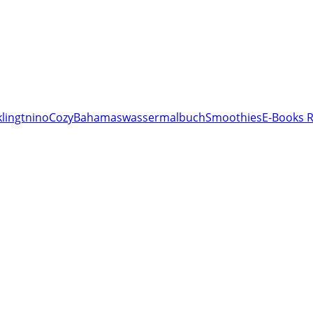
lingt
nino
Cozy
Bahamas
wassermalbuch
Smoothies
E-Books R