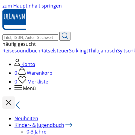
zum Hauptinhalt springen
häufig gesucht
Reise
soundbuch
Rätsel
steuer
So klingt
Thilo
janosch
Sylt
so+k
Konto
0
Warenkorb
0
Merkliste
Menü
Neuheiten
Kinder- & Jugendbuch
0-3 Jahre