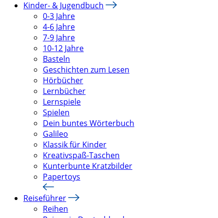
Kinder- & Jugendbuch
0-3 Jahre
4-6 Jahre
7-9 Jahre
10-12 Jahre
Basteln
Geschichten zum Lesen
Hörbücher
Lernbücher
Lernspiele
Spielen
Dein buntes Wörterbuch
Galileo
Klassik für Kinder
Kreativspaß-Taschen
Kunterbunte Kratzbilder
Papertoys
Reiseführer
Reihen