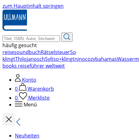
zum Hauptinhalt springen
häufig gesucht
reise
soundbuch
Rätsel
steuer
So
klingt
Thilo
janosch
Sylt
so+klingt
nino
cozy
bahamas
Wasserm
books reiseführer weltweit
Konto
0
Warenkorb
0
Merkliste
Menü
Neuheiten