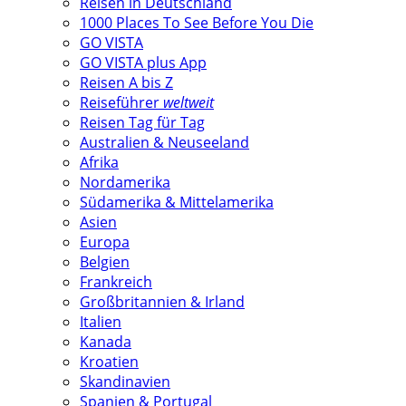
Reisen in Deutschland
1000 Places To See Before You Die
GO VISTA
GO VISTA plus App
Reisen A bis Z
Reiseführer
weltweit
Reisen Tag für Tag
Australien & Neuseeland
Afrika
Nordamerika
Südamerika & Mittelamerika
Asien
Europa
Belgien
Frankreich
Großbritannien & Irland
Italien
Kanada
Kroatien
Skandinavien
Spanien & Portugal