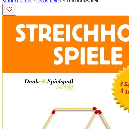
Kinderbücher
/
Lernspiele
/ Streichholzspiele