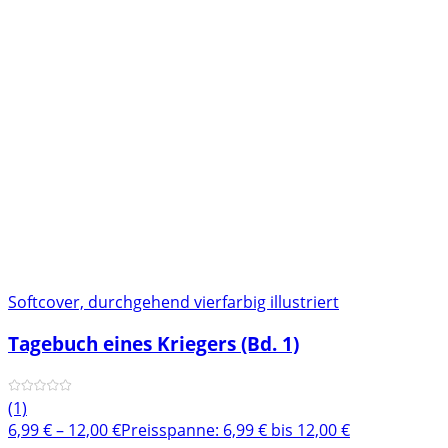
Softcover, durchgehend vierfarbig illustriert
Tagebuch eines Kriegers (Bd. 1)
(1)
6,99
€
–
12,00
€
Preisspanne: 6,99 € bis 12,00 €