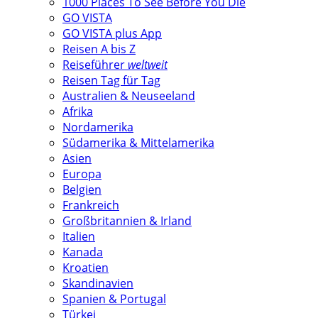
1000 Places To See Before You Die
GO VISTA
GO VISTA plus App
Reisen A bis Z
Reiseführer
weltweit
Reisen Tag für Tag
Australien & Neuseeland
Afrika
Nordamerika
Südamerika & Mittelamerika
Asien
Europa
Belgien
Frankreich
Großbritannien & Irland
Italien
Kanada
Kroatien
Skandinavien
Spanien & Portugal
Türkei