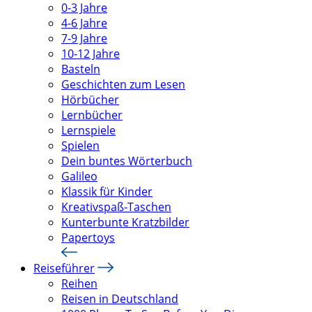
0-3 Jahre
4-6 Jahre
7-9 Jahre
10-12 Jahre
Basteln
Geschichten zum Lesen
Hörbücher
Lernbücher
Lernspiele
Spielen
Dein buntes Wörterbuch
Galileo
Klassik für Kinder
Kreativspaß-Taschen
Kunterbunte Kratzbilder
Papertoys
Reiseführer
Reihen
Reisen in Deutschland