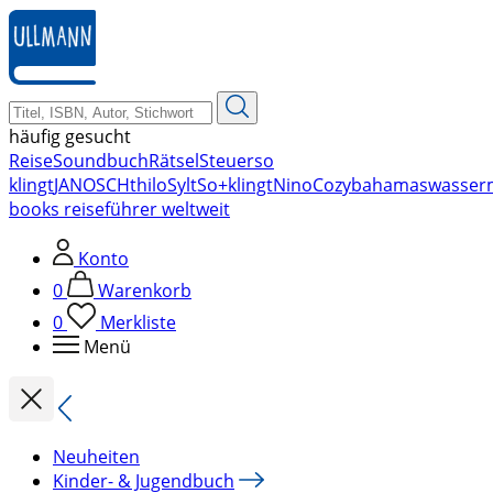
zum
Hauptinhalt
springen
häufig gesucht
Reise
Soundbuch
Rätsel
Steuer
so
klingt
JANOSCH
thilo
Sylt
So+klingt
Nino
Cozy
bahamas
wasser
books reiseführer weltweit
Konto
0
Warenkorb
0
Merkliste
Menü
Neuheiten
Kinder- & Jugendbuch