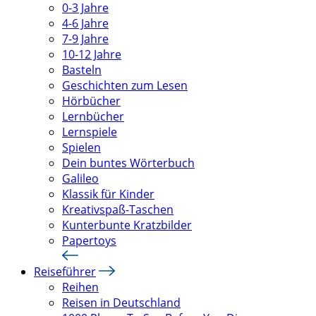
0-3 Jahre
4-6 Jahre
7-9 Jahre
10-12 Jahre
Basteln
Geschichten zum Lesen
Hörbücher
Lernbücher
Lernspiele
Spielen
Dein buntes Wörterbuch
Galileo
Klassik für Kinder
Kreativspaß-Taschen
Kunterbunte Kratzbilder
Papertoys
Reiseführer
Reihen
Reisen in Deutschland