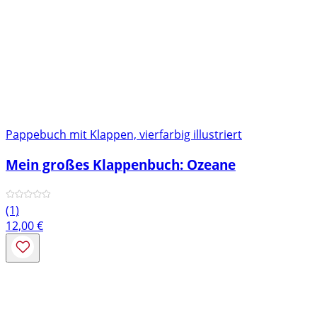
Pappebuch mit Klappen, vierfarbig illustriert
Mein großes Klappenbuch: Ozeane
(1)
12,00
€