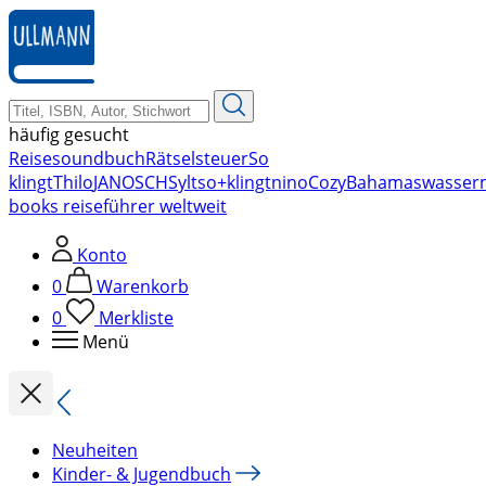
zum
Hauptinhalt
springen
häufig gesucht
Reise
soundbuch
Rätsel
steuer
So
klingt
Thilo
JANOSCH
Sylt
so+klingt
nino
Cozy
Bahamas
wasser
books reiseführer weltweit
Konto
0
Warenkorb
0
Merkliste
Menü
Neuheiten
Kinder- & Jugendbuch