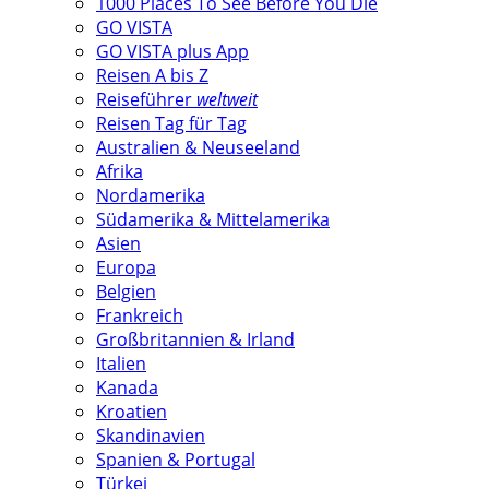
1000 Places To See Before You Die
GO VISTA
GO VISTA plus App
Reisen A bis Z
Reiseführer
weltweit
Reisen Tag für Tag
Australien & Neuseeland
Afrika
Nordamerika
Südamerika & Mittelamerika
Asien
Europa
Belgien
Frankreich
Großbritannien & Irland
Italien
Kanada
Kroatien
Skandinavien
Spanien & Portugal
Türkei