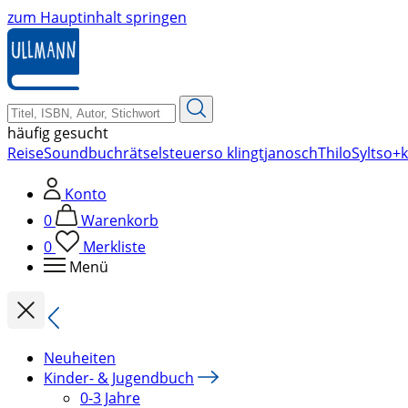
zum Hauptinhalt springen
häufig gesucht
Reise
Soundbuch
rätsel
steuer
so klingt
janosch
Thilo
Sylt
so+k
Konto
0
Warenkorb
0
Merkliste
Menü
Neuheiten
Kinder- & Jugendbuch
0-3 Jahre