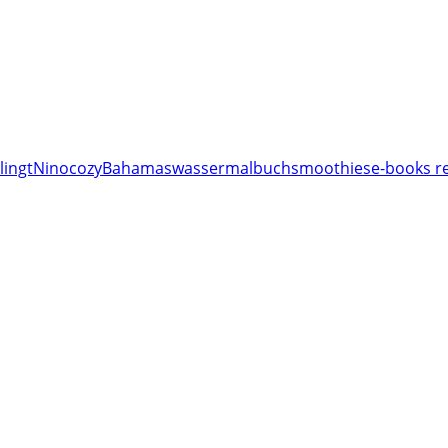
lingt
Nino
cozy
Bahamas
wassermalbuch
smoothies
e-books re