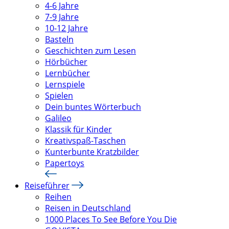
4-6 Jahre
7-9 Jahre
10-12 Jahre
Basteln
Geschichten zum Lesen
Hörbücher
Lernbücher
Lernspiele
Spielen
Dein buntes Wörterbuch
Galileo
Klassik für Kinder
Kreativspaß-Taschen
Kunterbunte Kratzbilder
Papertoys
Reiseführer
Reihen
Reisen in Deutschland
1000 Places To See Before You Die