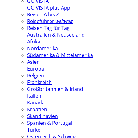
GO VISTA
GO VISTA plus App
Reisen A bis Z
Reiseführer
weltweit
Reisen Tag für Tag
Australien & Neuseeland
Afrika
Nordamerika
Südamerika & Mittelamerika
Asien
Europa
Belgien
Frankreich
Großbritannien & Irland
Italien
Kanada
Kroatien
Skandinavien
Spanien & Portugal
Türkei
Österreich & Schweiz