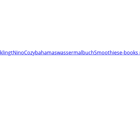
klingt
Nino
Cozy
bahamas
wassermalbuch
Smoothies
e-books 