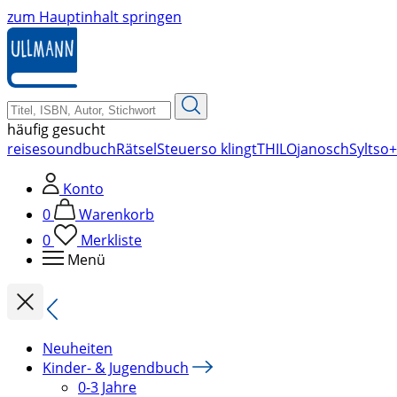
zum Hauptinhalt springen
häufig gesucht
reise
soundbuch
Rätsel
Steuer
so klingt
THILO
janosch
Sylt
so+
Konto
0
Warenkorb
0
Merkliste
Menü
Neuheiten
Kinder- & Jugendbuch
0-3 Jahre