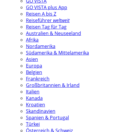
GO VISTA
GO VISTA plus App
Reisen A bis Z
Reiseführer
weltweit
Reisen Tag für Tag
Australien & Neuseeland
Afrika
Nordamerika
Südamerika & Mittelamerika
Asien
Europa
Belgien
Frankreich
Großbritannien & Irland
Italien
Kanada
Kroatien
Skandinavien
Spanien & Portugal
Türkei
Österreich & Schweiz