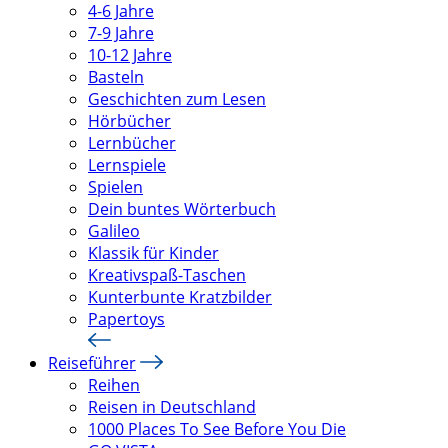
4-6 Jahre
7-9 Jahre
10-12 Jahre
Basteln
Geschichten zum Lesen
Hörbücher
Lernbücher
Lernspiele
Spielen
Dein buntes Wörterbuch
Galileo
Klassik für Kinder
Kreativspaß-Taschen
Kunterbunte Kratzbilder
Papertoys
Reiseführer
Reihen
Reisen in Deutschland
1000 Places To See Before You Die