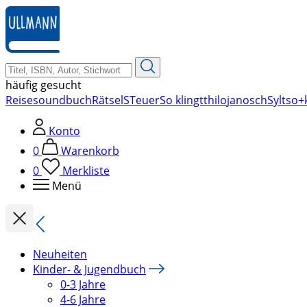
zum
Hauptinhalt
springen
häufig gesucht
Reise
soundbuch
Rätsel
STeuer
So klingt
thilo
janosch
Sylt
so+k
Konto
0
Warenkorb
0
Merkliste
Menü
Neuheiten
Kinder- & Jugendbuch
0-3 Jahre
4-6 Jahre