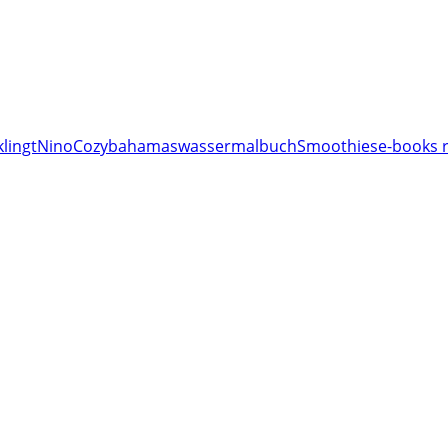
lingt
Nino
Cozy
bahamas
wassermalbuch
Smoothies
e-books r