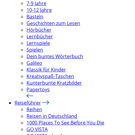
7-9 Jahre
10-12 Jahre
Basteln
Geschichten zum Lesen
Hörbücher
Lernbücher
Lernspiele
Spielen
Dein buntes Wörterbuch
Galileo
Klassik für Kinder
Kreativspaß-Taschen
Kunterbunte Kratzbilder
Papertoys
Reiseführer
Reihen
Reisen in Deutschland
1000 Places To See Before You Die
GO VISTA