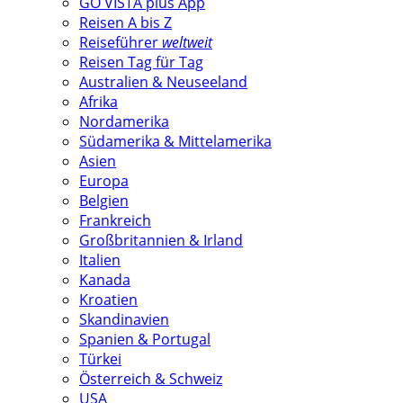
GO VISTA plus App
Reisen A bis Z
Reiseführer
weltweit
Reisen Tag für Tag
Australien & Neuseeland
Afrika
Nordamerika
Südamerika & Mittelamerika
Asien
Europa
Belgien
Frankreich
Großbritannien & Irland
Italien
Kanada
Kroatien
Skandinavien
Spanien & Portugal
Türkei
Österreich & Schweiz
USA