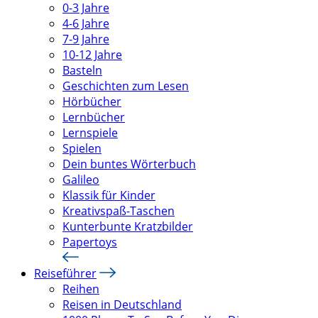
0-3 Jahre
4-6 Jahre
7-9 Jahre
10-12 Jahre
Basteln
Geschichten zum Lesen
Hörbücher
Lernbücher
Lernspiele
Spielen
Dein buntes Wörterbuch
Galileo
Klassik für Kinder
Kreativspaß-Taschen
Kunterbunte Kratzbilder
Papertoys
Reiseführer
Reihen
Reisen in Deutschland