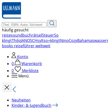
zum
Hauptinhalt
springen
häufig gesucht
reise
soundbuch
rätsel
Steuer
So
klingt
Thilo
JANOSCH
sylt
so+klingt
Nino
Cozy
Bahamas
wasser
books reiseführer weltweit
Konto
0
Warenkorb
0
Merkliste
Menü
Neuheiten
Kinder- & Jugendbuch