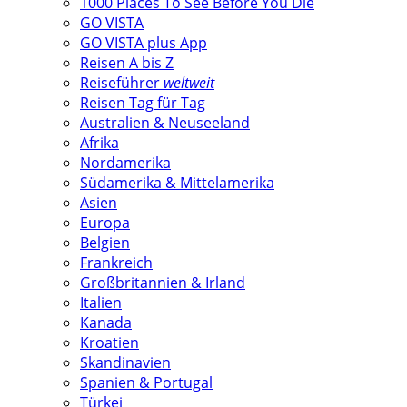
1000 Places To See Before You Die
GO VISTA
GO VISTA plus App
Reisen A bis Z
Reiseführer
weltweit
Reisen Tag für Tag
Australien & Neuseeland
Afrika
Nordamerika
Südamerika & Mittelamerika
Asien
Europa
Belgien
Frankreich
Großbritannien & Irland
Italien
Kanada
Kroatien
Skandinavien
Spanien & Portugal
Türkei