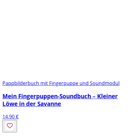
Pappbilderbuch mit Fingerpuppe und Soundmodul
Mein Fingerpuppen-Soundbuch – Kleiner
Löwe in der Savanne
14,90
€