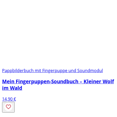
Pappbilderbuch mit Fingerpuppe und Soundmodul
Mein Fingerpuppen-Soundbuch – Kleiner Wolf
im Wald
14,90
€