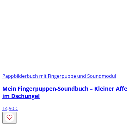
Pappbilderbuch mit Fingerpuppe und Soundmodul
Mein Fingerpuppen-Soundbuch – Kleiner Affe
im Dschungel
14,90
€