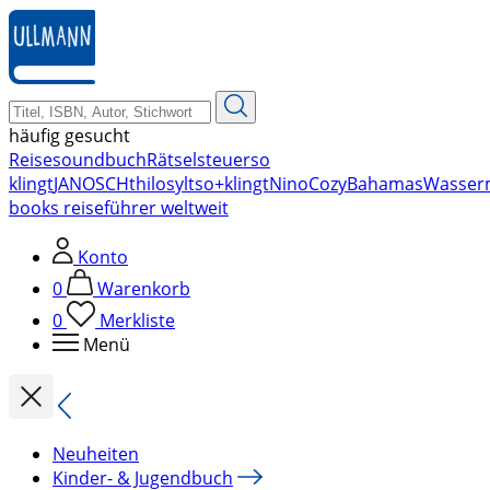
zum
Hauptinhalt
springen
häufig gesucht
Reise
soundbuch
Rätsel
steuer
so
klingt
JANOSCH
thilo
sylt
so+klingt
Nino
Cozy
Bahamas
Wasser
books reiseführer weltweit
Konto
0
Warenkorb
0
Merkliste
Menü
Neuheiten
Kinder- & Jugendbuch