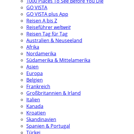
1000 Places To See Before You Die
GO VISTA
GO VISTA plus App
Reisen A bis Z
Reiseführer
weltweit
Reisen Tag für Tag
Australien & Neuseeland
Afrika
Nordamerika
Südamerika & Mittelamerika
Asien
Europa
Belgien
Frankreich
Großbritannien & Irland
Italien
Kanada
Kroatien
Skandinavien
Spanien & Portugal
Türkei