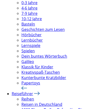
0-3 Jahre
4-6 Jahre
7-9 Jahre
10-12 Jahre
Basteln
Geschichten zum Lesen
Hörbücher
Lernbücher
Lernspiele
Spielen
Dein buntes Wörterbuch
Galileo
Klassik für Kinder
Kreativspaß-Taschen
Kunterbunte Kratzbilder
Papertoys
Reiseführer
Reihen
Reisen in Deutschland