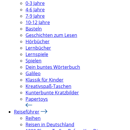
0-3 Jahre
4-6 Jahre
7-9 Jahre
10-12 Jahre
Basteln
Geschichten zum Lesen
Hörbücher
Lernbücher
Lernspiele
Spielen
Dein buntes Wörterbuch
Galileo
Klassik für Kinder
Kreativspaß-Taschen
Kunterbunte Kratzbilder
Papertoys
Reiseführer
Reihen
Reisen in Deutschland