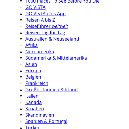
1000 Places To See Before You Die
GO VISTA
GO VISTA plus App
Reisen A bis Z
Reiseführer
weltweit
Reisen Tag für Tag
Australien & Neuseeland
Afrika
Nordamerika
Südamerika & Mittelamerika
Asien
Europa
Belgien
Frankreich
Großbritannien & Irland
Italien
Kanada
Kroatien
Skandinavien
Spanien & Portugal
Türkei