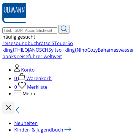
zum
Hauptinhalt
springen
häufig gesucht
reise
soundbuch
rätsel
STeuer
So
klingt
THILO
JANOSCH
Sylt
so+klingt
Nino
Cozy
Bahamas
wasse
books reiseführer weltweit
Konto
0
Warenkorb
0
Merkliste
Menü
Neuheiten
Kinder- & Jugendbuch