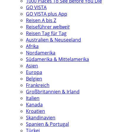
1000 Places To See Before You Die
GO VISTA
GO VISTA plus App
Reisen A bis Z
Reiseführer
weltweit
Reisen Tag für Tag
Australien & Neuseeland
Afrika
Nordamerika
Südamerika & Mittelamerika
Asien
Europa
Belgien
Frankreich
Großbritannien & Irland
Italien
Kanada
Kroatien
Skandinavien
Spanien & Portugal
Türkei