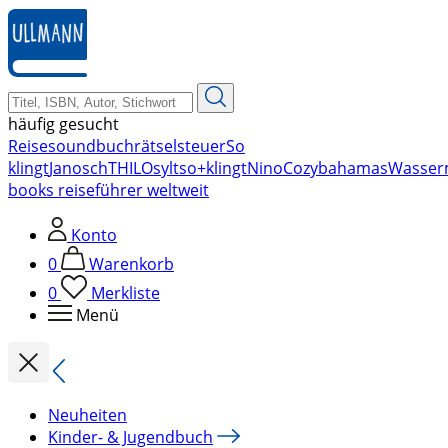
zum
Hauptinhalt
springen
häufig gesucht
Reise
soundbuch
rätsel
steuer
So
klingt
Janosch
THILO
sylt
so+klingt
Nino
Cozy
bahamas
Wasser
books reiseführer weltweit
Konto
0
Warenkorb
0
Merkliste
Menü
Neuheiten
Kinder- & Jugendbuch