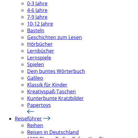
0-3 Jahre
4-6 Jahre
7-9 Jahre
10-12 Jahre
Basteln
Geschichten zum Lesen
Hörbücher
Lernbücher
Lernspiele
Spielen
Dein buntes Wörterbuch
Galileo
Klassik für Kinder
Kreativspaß-Taschen
Kunterbunte Kratzbilder
Papertoys
Reiseführer
Reihen
Reisen in Deutschland