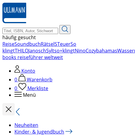
zum
Hauptinhalt
springen
häufig gesucht
Reise
Soundbuch
Rätsel
STeuer
So
klingt
THILO
Janosch
Sylt
so+klingt
Nino
Cozy
bahamas
Wasser
books reiseführer weltweit
Konto
0
Warenkorb
0
Merkliste
Menü
Neuheiten
Kinder- & Jugendbuch