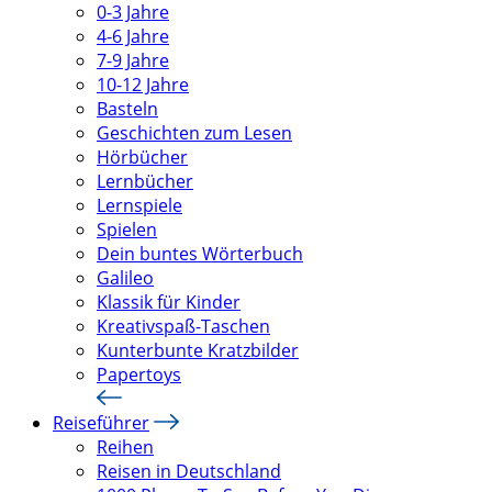
0-3 Jahre
4-6 Jahre
7-9 Jahre
10-12 Jahre
Basteln
Geschichten zum Lesen
Hörbücher
Lernbücher
Lernspiele
Spielen
Dein buntes Wörterbuch
Galileo
Klassik für Kinder
Kreativspaß-Taschen
Kunterbunte Kratzbilder
Papertoys
Reiseführer
Reihen
Reisen in Deutschland