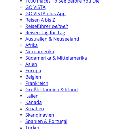
1000 Places To See Before You Die
GO VISTA
GO VISTA plus App
Reisen A bis Z
Reiseführer
weltweit
Reisen Tag für Tag
Australien & Neuseeland
Afrika
Nordamerika
Südamerika & Mittelamerika
Asien
Europa
Belgien
Frankreich
Großbritannien & Irland
Italien
Kanada
Kroatien
Skandinavien
Spanien & Portugal
Türkei