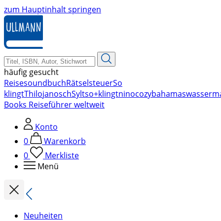
zum Hauptinhalt springen
häufig gesucht
Reise
soundbuch
Rätsel
steuer
So
klingt
Thilo
janosch
Sylt
so+klingt
nino
cozy
bahamas
wasserm
Books Reiseführer weltweit
Konto
0
Warenkorb
0
Merkliste
Menü
Neuheiten