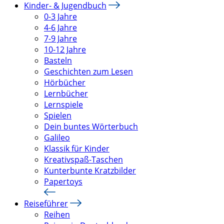
Kinder- & Jugendbuch
0-3 Jahre
4-6 Jahre
7-9 Jahre
10-12 Jahre
Basteln
Geschichten zum Lesen
Hörbücher
Lernbücher
Lernspiele
Spielen
Dein buntes Wörterbuch
Galileo
Klassik für Kinder
Kreativspaß-Taschen
Kunterbunte Kratzbilder
Papertoys
Reiseführer
Reihen