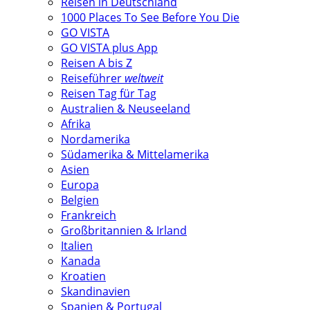
Reisen in Deutschland
1000 Places To See Before You Die
GO VISTA
GO VISTA plus App
Reisen A bis Z
Reiseführer
weltweit
Reisen Tag für Tag
Australien & Neuseeland
Afrika
Nordamerika
Südamerika & Mittelamerika
Asien
Europa
Belgien
Frankreich
Großbritannien & Irland
Italien
Kanada
Kroatien
Skandinavien
Spanien & Portugal