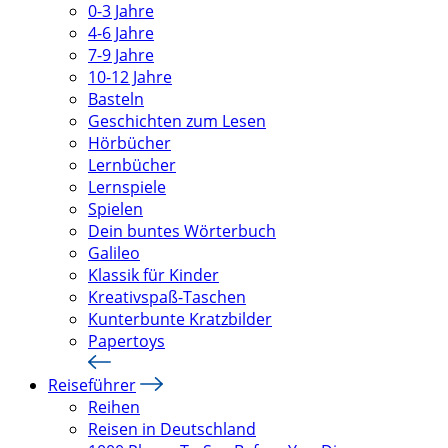
0-3 Jahre
4-6 Jahre
7-9 Jahre
10-12 Jahre
Basteln
Geschichten zum Lesen
Hörbücher
Lernbücher
Lernspiele
Spielen
Dein buntes Wörterbuch
Galileo
Klassik für Kinder
Kreativspaß-Taschen
Kunterbunte Kratzbilder
Papertoys
Reiseführer
Reihen
Reisen in Deutschland