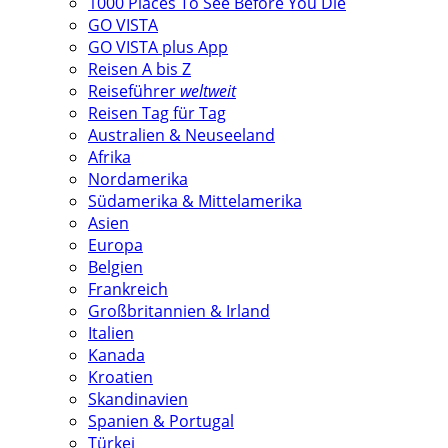
1000 Places To See Before You Die
GO VISTA
GO VISTA plus App
Reisen A bis Z
Reiseführer
weltweit
Reisen Tag für Tag
Australien & Neuseeland
Afrika
Nordamerika
Südamerika & Mittelamerika
Asien
Europa
Belgien
Frankreich
Großbritannien & Irland
Italien
Kanada
Kroatien
Skandinavien
Spanien & Portugal
Türkei