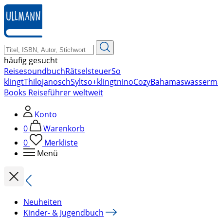
zum
Hauptinhalt
springen
häufig gesucht
Reise
soundbuch
Rätsel
steuer
So
klingt
Thilo
janosch
Sylt
so+klingt
nino
Cozy
Bahamas
wasserm
Books Reiseführer weltweit
Konto
0
Warenkorb
0
Merkliste
Menü
Neuheiten
Kinder- & Jugendbuch