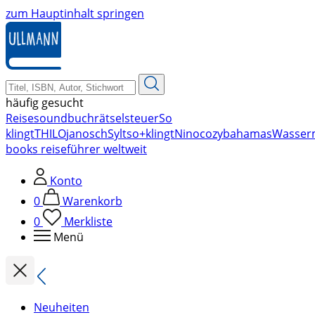
zum Hauptinhalt springen
häufig gesucht
Reise
soundbuch
rätsel
steuer
So
klingt
THILO
janosch
Sylt
so+klingt
Nino
cozy
bahamas
Wasser
books reiseführer weltweit
Konto
0
Warenkorb
0
Merkliste
Menü
Neuheiten