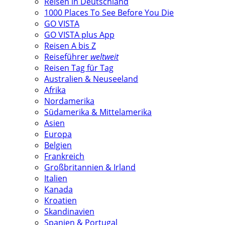
Reisen in Deutschland
1000 Places To See Before You Die
GO VISTA
GO VISTA plus App
Reisen A bis Z
Reiseführer
weltweit
Reisen Tag für Tag
Australien & Neuseeland
Afrika
Nordamerika
Südamerika & Mittelamerika
Asien
Europa
Belgien
Frankreich
Großbritannien & Irland
Italien
Kanada
Kroatien
Skandinavien
Spanien & Portugal