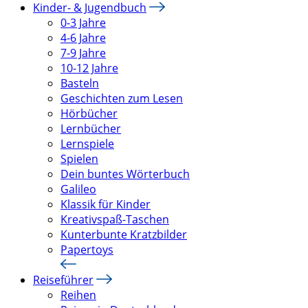
Kinder- & Jugendbuch
0-3 Jahre
4-6 Jahre
7-9 Jahre
10-12 Jahre
Basteln
Geschichten zum Lesen
Hörbücher
Lernbücher
Lernspiele
Spielen
Dein buntes Wörterbuch
Galileo
Klassik für Kinder
Kreativspaß-Taschen
Kunterbunte Kratzbilder
Papertoys
Reiseführer
Reihen