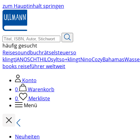
zum Hauptinhalt springen
häufig gesucht
Reise
soundbuch
rätsel
steuer
so
klingt
JANOSCH
THILO
sylt
so+klingt
Nino
Cozy
Bahamas
Wasse
books reiseführer weltweit
Konto
0
Warenkorb
0
Merkliste
Menü
Neuheiten