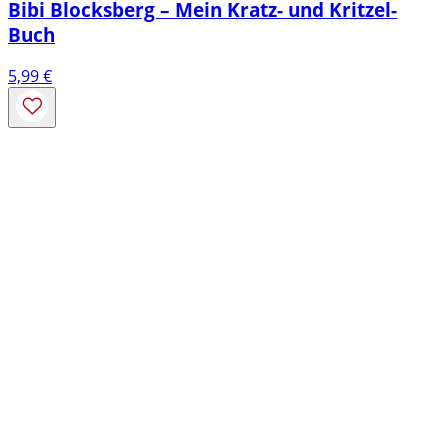
Bibi Blocksberg – Mein Kratz- und Kritzel-
Buch
5,99
€