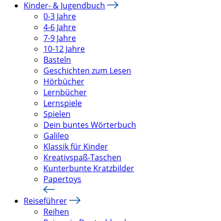
Kinder- & Jugendbuch
0-3 Jahre
4-6 Jahre
7-9 Jahre
10-12 Jahre
Basteln
Geschichten zum Lesen
Hörbücher
Lernbücher
Lernspiele
Spielen
Dein buntes Wörterbuch
Galileo
Klassik für Kinder
Kreativspaß-Taschen
Kunterbunte Kratzbilder
Papertoys
Reiseführer
Reihen