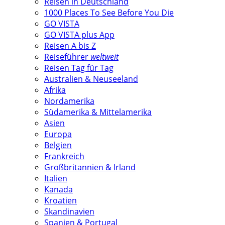
Reisen in Deutschland
1000 Places To See Before You Die
GO VISTA
GO VISTA plus App
Reisen A bis Z
Reiseführer
weltweit
Reisen Tag für Tag
Australien & Neuseeland
Afrika
Nordamerika
Südamerika & Mittelamerika
Asien
Europa
Belgien
Frankreich
Großbritannien & Irland
Italien
Kanada
Kroatien
Skandinavien
Spanien & Portugal