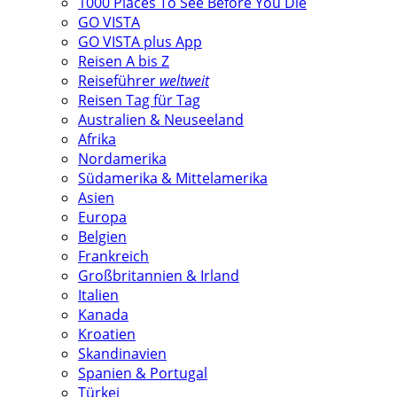
1000 Places To See Before You Die
GO VISTA
GO VISTA plus App
Reisen A bis Z
Reiseführer
weltweit
Reisen Tag für Tag
Australien & Neuseeland
Afrika
Nordamerika
Südamerika & Mittelamerika
Asien
Europa
Belgien
Frankreich
Großbritannien & Irland
Italien
Kanada
Kroatien
Skandinavien
Spanien & Portugal
Türkei