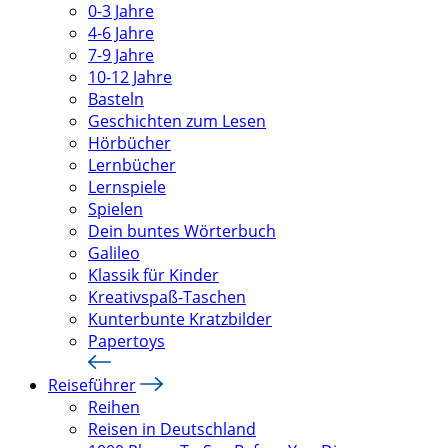
0-3 Jahre
4-6 Jahre
7-9 Jahre
10-12 Jahre
Basteln
Geschichten zum Lesen
Hörbücher
Lernbücher
Lernspiele
Spielen
Dein buntes Wörterbuch
Galileo
Klassik für Kinder
Kreativspaß-Taschen
Kunterbunte Kratzbilder
Papertoys
Reiseführer
Reihen
Reisen in Deutschland