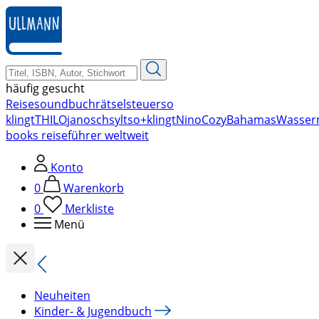
zum
Hauptinhalt
springen
häufig gesucht
Reise
soundbuch
rätsel
steuer
so
klingt
THILO
janosch
sylt
so+klingt
Nino
Cozy
Bahamas
Wasser
books reiseführer weltweit
Konto
0
Warenkorb
0
Merkliste
Menü
Neuheiten
Kinder- & Jugendbuch