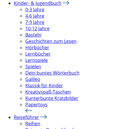
Kinder- & Jugendbuch
0-3 Jahre
4-6 Jahre
7-9 Jahre
10-12 Jahre
Basteln
Geschichten zum Lesen
Hörbücher
Lernbücher
Lernspiele
Spielen
Dein buntes Wörterbuch
Galileo
Klassik für Kinder
Kreativspaß-Taschen
Kunterbunte Kratzbilder
Papertoys
Reiseführer
Reihen