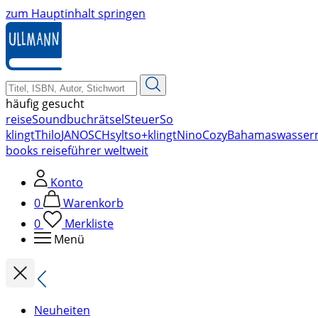
zum Hauptinhalt springen
häufig gesucht
reise
Soundbuch
rätsel
Steuer
So
klingt
Thilo
JANOSCH
sylt
so+klingt
Nino
Cozy
Bahamas
wasser
books reiseführer weltweit
Konto
0
Warenkorb
0
Merkliste
Menü
Neuheiten