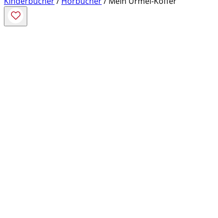
Kinderbücher
/
Hörbücher
/ Mein Urmel-Koffer