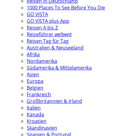
Reisen in Deutschland
1000 Places To See Before You Die
GO VISTA
GO VISTA plus App
Reisen A bis Z
Reiseführer
weltweit
Reisen Tag für Tag
Australien & Neuseeland
Afrika
Nordamerika
Südamerika & Mittelamerika
Asien
Europa
Belgien
Frankreich
Großbritannien & Irland
Italien
Kanada
Kroatien
Skandinavien
Spanien & Portugal