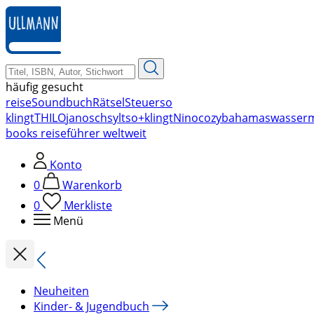
zum
Hauptinhalt
springen
häufig gesucht
reise
Soundbuch
Rätsel
Steuer
so
klingt
THILO
janosch
sylt
so+klingt
Nino
cozy
bahamas
wasser
books reiseführer weltweit
Konto
0
Warenkorb
0
Merkliste
Menü
Neuheiten
Kinder- & Jugendbuch