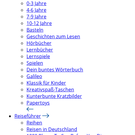
0-3 Jahre
4-6 Jahre
7-9 Jahre
10-12 Jahre
Basteln
Geschichten zum Lesen
Hörbücher
Lernbücher
Lernspiele
Spielen
Dein buntes Wörterbuch
Galileo
Klassik für Kinder
Kreativspaß-Taschen
Kunterbunte Kratzbilder
Papertoys
Reiseführer
Reihen
Reisen in Deutschland