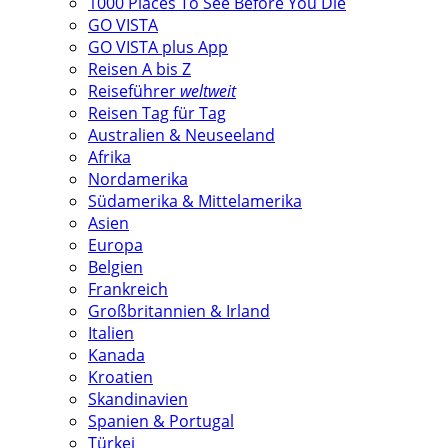
1000 Places To See Before You Die
GO VISTA
GO VISTA plus App
Reisen A bis Z
Reiseführer
weltweit
Reisen Tag für Tag
Australien & Neuseeland
Afrika
Nordamerika
Südamerika & Mittelamerika
Asien
Europa
Belgien
Frankreich
Großbritannien & Irland
Italien
Kanada
Kroatien
Skandinavien
Spanien & Portugal
Türkei