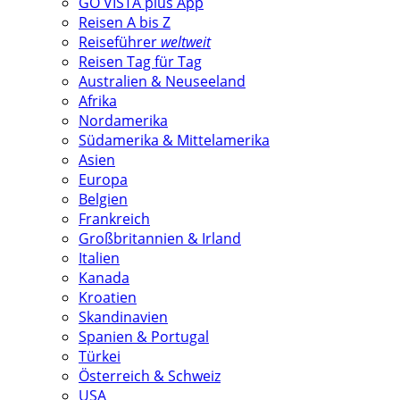
GO VISTA plus App
Reisen A bis Z
Reiseführer
weltweit
Reisen Tag für Tag
Australien & Neuseeland
Afrika
Nordamerika
Südamerika & Mittelamerika
Asien
Europa
Belgien
Frankreich
Großbritannien & Irland
Italien
Kanada
Kroatien
Skandinavien
Spanien & Portugal
Türkei
Österreich & Schweiz
USA