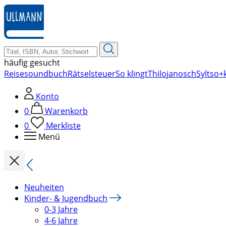
zum
Hauptinhalt
springen
häufig gesucht
Reise
soundbuch
Rätsel
steuer
So klingt
Thilo
janosch
Sylt
so+k
Konto
0
Warenkorb
0
Merkliste
Menü
Neuheiten
Kinder- & Jugendbuch
0-3 Jahre
4-6 Jahre