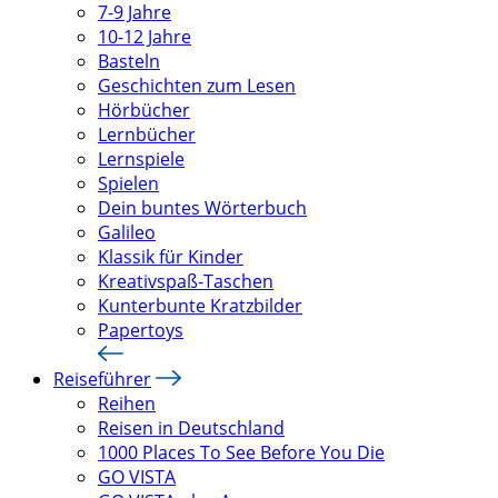
7-9 Jahre
10-12 Jahre
Basteln
Geschichten zum Lesen
Hörbücher
Lernbücher
Lernspiele
Spielen
Dein buntes Wörterbuch
Galileo
Klassik für Kinder
Kreativspaß-Taschen
Kunterbunte Kratzbilder
Papertoys
Reiseführer
Reihen
Reisen in Deutschland
1000 Places To See Before You Die
GO VISTA