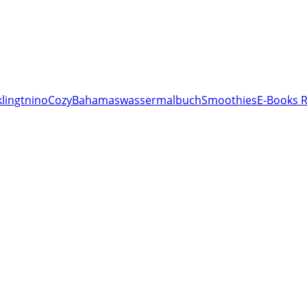
lingt
nino
Cozy
Bahamas
wassermalbuch
Smoothies
E-Books R