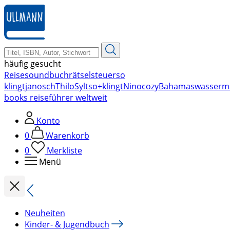
zum
Hauptinhalt
springen
häufig gesucht
Reise
soundbuch
rätsel
steuer
so
klingt
janosch
Thilo
Sylt
so+klingt
Nino
cozy
Bahamas
wasserm
books reiseführer weltweit
Konto
0
Warenkorb
0
Merkliste
Menü
Neuheiten
Kinder- & Jugendbuch