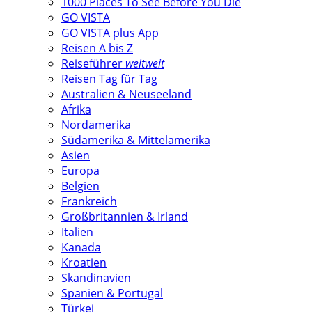
1000 Places To See Before You Die
GO VISTA
GO VISTA plus App
Reisen A bis Z
Reiseführer
weltweit
Reisen Tag für Tag
Australien & Neuseeland
Afrika
Nordamerika
Südamerika & Mittelamerika
Asien
Europa
Belgien
Frankreich
Großbritannien & Irland
Italien
Kanada
Kroatien
Skandinavien
Spanien & Portugal
Türkei