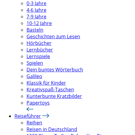
0-3 Jahre
4-6 Jahre
7-9 Jahre
10-12 Jahre
Basteln
Geschichten zum Lesen
Hörbücher
Lernbücher
Lernspiele
Spielen
Dein buntes Wörterbuch
Galileo
Klassik für Kinder
Kreativspaß-Taschen
Kunterbunte Kratzbilder
Papertoys
Reiseführer
Reihen
Reisen in Deutschland