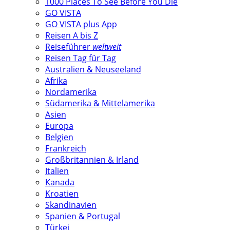
1000 Places To See Before You Die
GO VISTA
GO VISTA plus App
Reisen A bis Z
Reiseführer
weltweit
Reisen Tag für Tag
Australien & Neuseeland
Afrika
Nordamerika
Südamerika & Mittelamerika
Asien
Europa
Belgien
Frankreich
Großbritannien & Irland
Italien
Kanada
Kroatien
Skandinavien
Spanien & Portugal
Türkei