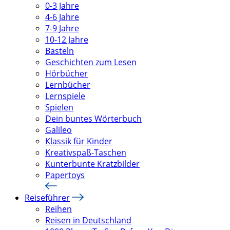
0-3 Jahre
4-6 Jahre
7-9 Jahre
10-12 Jahre
Basteln
Geschichten zum Lesen
Hörbücher
Lernbücher
Lernspiele
Spielen
Dein buntes Wörterbuch
Galileo
Klassik für Kinder
Kreativspaß-Taschen
Kunterbunte Kratzbilder
Papertoys
Reiseführer
Reihen
Reisen in Deutschland