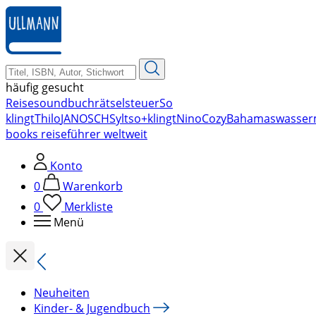
zum
Hauptinhalt
springen
häufig gesucht
Reise
soundbuch
rätsel
steuer
So
klingt
Thilo
JANOSCH
Sylt
so+klingt
Nino
Cozy
Bahamas
wasser
books reiseführer weltweit
Konto
0
Warenkorb
0
Merkliste
Menü
Neuheiten
Kinder- & Jugendbuch