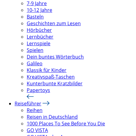
7-9 Jahre
10-12 Jahre
Basteln
Geschichten zum Lesen
Hörbücher
Lernbücher
Lernspiele
Spielen
Dein buntes Wörterbuch
Galileo
Klassik für Kinder
Kreativspaß-Taschen
Kunterbunte Kratzbilder
Papertoys
Reiseführer
Reihen
Reisen in Deutschland
1000 Places To See Before You Die
GO VISTA