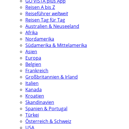
GO VISTA plus App
Reisen A bis Z
Reiseführer
weltweit
Reisen Tag für Tag
Australien & Neuseeland
Afrika
Nordamerika
Südamerika & Mittelamerika
Asien
Europa
Belgien
Frankreich
Großbritannien & Irland
Italien
Kanada
Kroatien
Skandinavien
Spanien & Portugal
Türkei
Österreich & Schweiz
USA