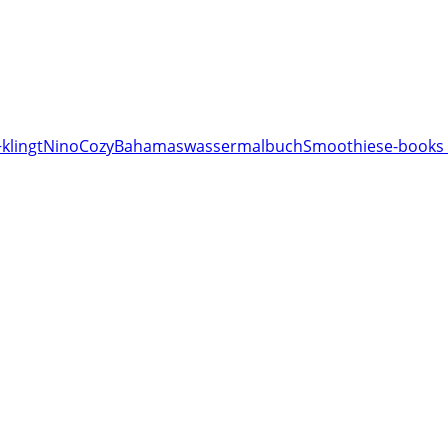
klingt
Nino
Cozy
Bahamas
wassermalbuch
Smoothies
e-books 