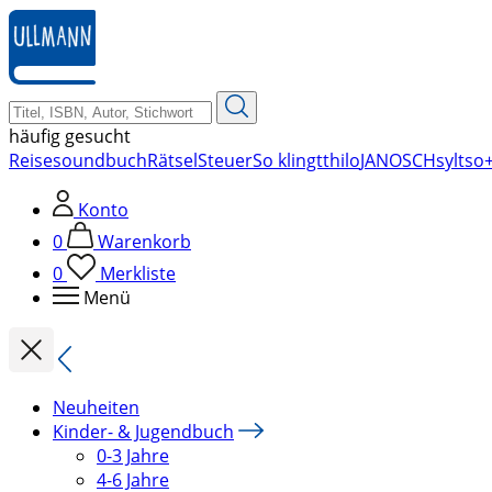
zum
Hauptinhalt
springen
häufig gesucht
Reise
soundbuch
Rätsel
Steuer
So klingt
thilo
JANOSCH
sylt
so+
Konto
0
Warenkorb
0
Merkliste
Menü
Neuheiten
Kinder- & Jugendbuch
0-3 Jahre
4-6 Jahre