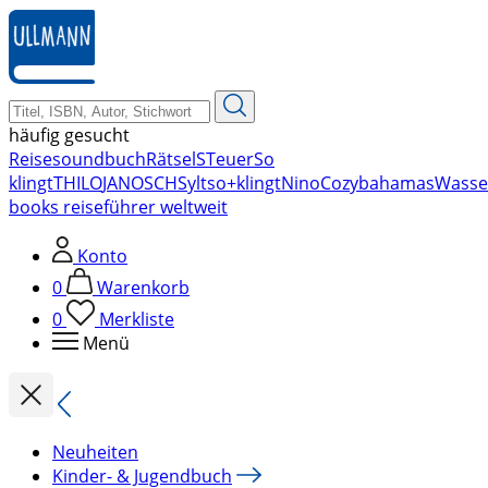
zum
Hauptinhalt
springen
häufig gesucht
Reise
soundbuch
Rätsel
STeuer
So
klingt
THILO
JANOSCH
Sylt
so+klingt
Nino
Cozy
bahamas
Wasse
books reiseführer weltweit
Konto
0
Warenkorb
0
Merkliste
Menü
Neuheiten
Kinder- & Jugendbuch