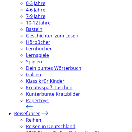
0-3 Jahre
4-6 Jahre
7-9 Jahre
10-12 Jahre
Basteln
Geschichten zum Lesen
Hörbücher
Lernbücher
Lernspiele
Spielen
Dein buntes Wörterbuch
Galileo
Klassik für Kinder
Kreativspaß-Taschen
Kunterbunte Kratzbilder
Papertoys
Reiseführer
Reihen
Reisen in Deutschland