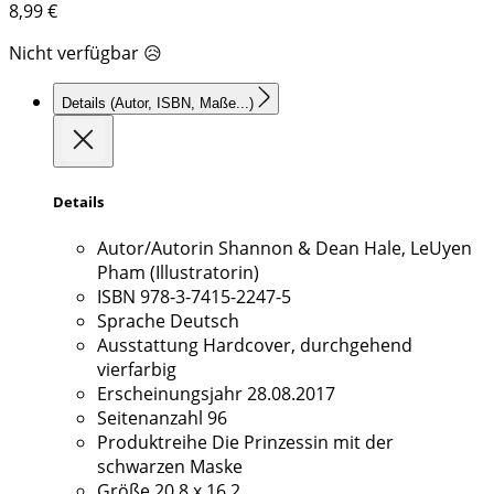
8,99
€
Nicht verfügbar 😥
Details
(Autor, ISBN, Maße...)
Details
Autor/Autorin
Shannon & Dean Hale, LeUyen
Pham (Illustratorin)
ISBN
978-3-7415-2247-5
Sprache
Deutsch
Ausstattung
Hardcover, durchgehend
vierfarbig
Erscheinungsjahr
28.08.2017
Seitenanzahl
96
Produktreihe
Die Prinzessin mit der
schwarzen Maske
Größe
20,8 x 16,2