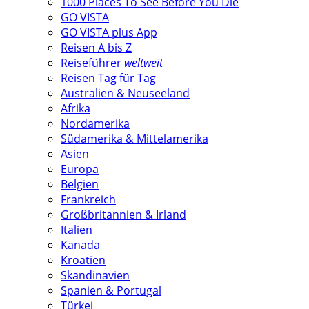
1000 Places To See Before You Die
GO VISTA
GO VISTA plus App
Reisen A bis Z
Reiseführer
weltweit
Reisen Tag für Tag
Australien & Neuseeland
Afrika
Nordamerika
Südamerika & Mittelamerika
Asien
Europa
Belgien
Frankreich
Großbritannien & Irland
Italien
Kanada
Kroatien
Skandinavien
Spanien & Portugal
Türkei