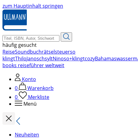
zum Hauptinhalt springen
häufig gesucht
Reise
Soundbuch
rätsel
steuer
so
klingt
Thilo
Janosch
sylt
Nino
so+klingt
cozy
Bahamas
wasserm
books reiseführer weltweit
Konto
0
Warenkorb
0
Merkliste
Menü
Neuheiten