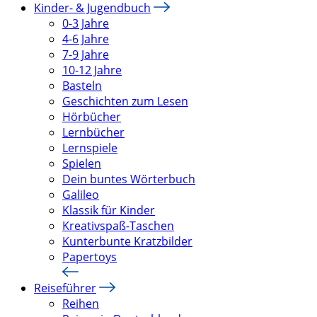
Kinder- & Jugendbuch
0-3 Jahre
4-6 Jahre
7-9 Jahre
10-12 Jahre
Basteln
Geschichten zum Lesen
Hörbücher
Lernbücher
Lernspiele
Spielen
Dein buntes Wörterbuch
Galileo
Klassik für Kinder
Kreativspaß-Taschen
Kunterbunte Kratzbilder
Papertoys
Reiseführer
Reihen