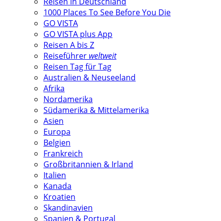
Reisen in Deutschland
1000 Places To See Before You Die
GO VISTA
GO VISTA plus App
Reisen A bis Z
Reiseführer
weltweit
Reisen Tag für Tag
Australien & Neuseeland
Afrika
Nordamerika
Südamerika & Mittelamerika
Asien
Europa
Belgien
Frankreich
Großbritannien & Irland
Italien
Kanada
Kroatien
Skandinavien
Spanien & Portugal