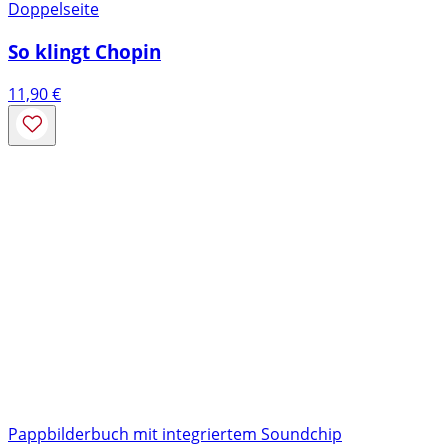
Doppelseite
So klingt Chopin
11,90
€
Pappbilderbuch mit integriertem Soundchip