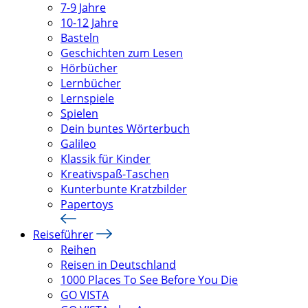
7-9 Jahre
10-12 Jahre
Basteln
Geschichten zum Lesen
Hörbücher
Lernbücher
Lernspiele
Spielen
Dein buntes Wörterbuch
Galileo
Klassik für Kinder
Kreativspaß-Taschen
Kunterbunte Kratzbilder
Papertoys
Reiseführer
Reihen
Reisen in Deutschland
1000 Places To See Before You Die
GO VISTA