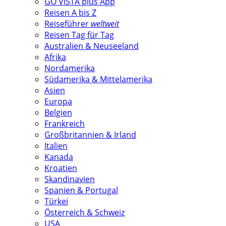
GO VISTA plus App
Reisen A bis Z
Reiseführer
weltweit
Reisen Tag für Tag
Australien & Neuseeland
Afrika
Nordamerika
Südamerika & Mittelamerika
Asien
Europa
Belgien
Frankreich
Großbritannien & Irland
Italien
Kanada
Kroatien
Skandinavien
Spanien & Portugal
Türkei
Österreich & Schweiz
USA