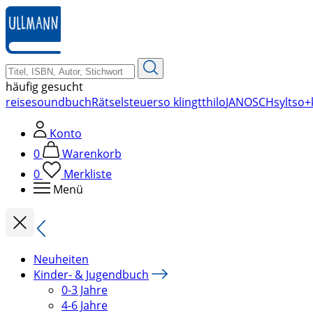
zum
Hauptinhalt
springen
häufig gesucht
reise
soundbuch
Rätsel
steuer
so klingt
thilo
JANOSCH
sylt
so+
Konto
0
Warenkorb
0
Merkliste
Menü
Neuheiten
Kinder- & Jugendbuch
0-3 Jahre
4-6 Jahre