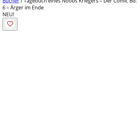
Bücher
/ Tagebuch eines Noobs Kriegers – Der Comic Bd.
6 – Ärger im Ende
NEU!