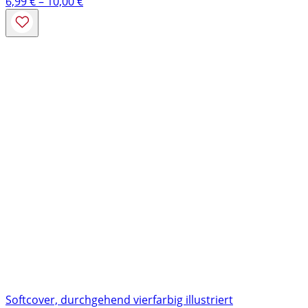
Preisspanne:
6,99
€
–
10,00
€
6,99 €
bis
10,00 €
Softcover, durchgehend vierfarbig illustriert