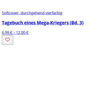
Softcover, durchgehend vierfarbig
Tagebuch eines Mega-Kriegers (Bd. 3)
Preisspanne:
6,99
€
–
12,00
€
6,99 €
bis
12,00 €