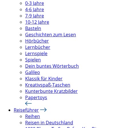
0-3 Jahre
4-6 Jahre
7-9 Jahre
10-12 Jahre
Basteln
Geschichten zum Lesen
Hörbücher
Lernbücher
Lernspiele
Spielen
Dein buntes Wörterbuch
Galileo
Klassik für Kinder
Kreativspaß-Taschen
Kunterbunte Kratzbilder
Papertoys
Reiseführer
Reihen
Reisen in Deutschland