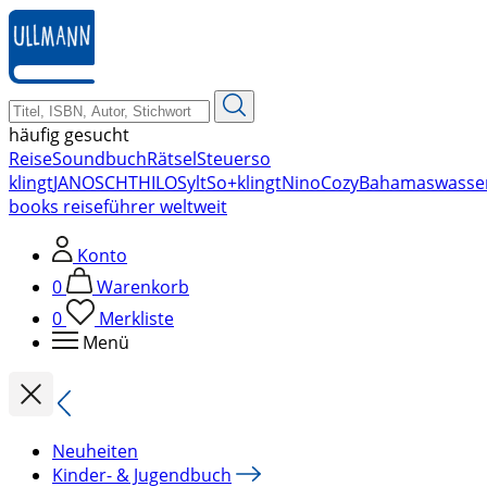
zum
Hauptinhalt
springen
häufig gesucht
Reise
Soundbuch
Rätsel
Steuer
so
klingt
JANOSCH
THILO
Sylt
So+klingt
Nino
Cozy
Bahamas
wasse
books reiseführer weltweit
Konto
0
Warenkorb
0
Merkliste
Menü
Neuheiten
Kinder- & Jugendbuch