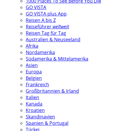
1000 Places To See Before You Die
GO VISTA
GO VISTA plus App
Reisen A bis Z
Reiseführer
weltweit
Reisen Tag für Tag
Australien & Neuseeland
Afrika
Nordamerika
Südamerika & Mittelamerika
Asien
Europa
Belgien
Frankreich
Großbritannien & Irland
Italien
Kanada
Kroatien
Skandinavien
Spanien & Portugal
Türkei