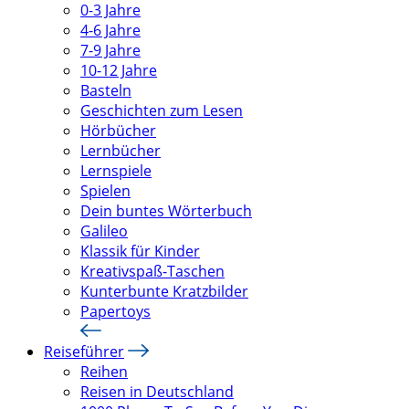
0-3 Jahre
4-6 Jahre
7-9 Jahre
10-12 Jahre
Basteln
Geschichten zum Lesen
Hörbücher
Lernbücher
Lernspiele
Spielen
Dein buntes Wörterbuch
Galileo
Klassik für Kinder
Kreativspaß-Taschen
Kunterbunte Kratzbilder
Papertoys
Reiseführer
Reihen
Reisen in Deutschland