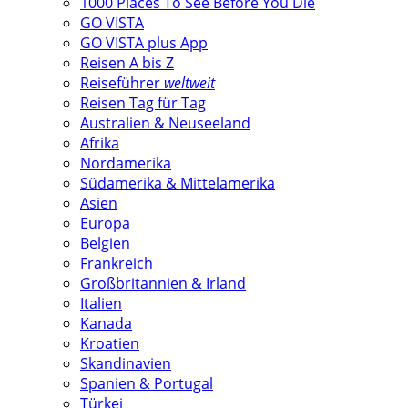
1000 Places To See Before You Die
GO VISTA
GO VISTA plus App
Reisen A bis Z
Reiseführer
weltweit
Reisen Tag für Tag
Australien & Neuseeland
Afrika
Nordamerika
Südamerika & Mittelamerika
Asien
Europa
Belgien
Frankreich
Großbritannien & Irland
Italien
Kanada
Kroatien
Skandinavien
Spanien & Portugal
Türkei