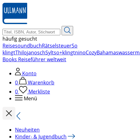
zum
Hauptinhalt
springen
häufig gesucht
Reise
soundbuch
Rätsel
steuer
So
klingt
Thilo
janosch
Sylt
so+klingt
nino
Cozy
Bahamas
wasserm
Books Reiseführer weltweit
Konto
0
Warenkorb
0
Merkliste
Menü
Neuheiten
Kinder- & Jugendbuch