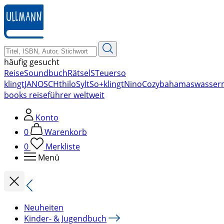
zum
Hauptinhalt
springen
häufig gesucht
Reise
Soundbuch
Rätsel
STeuer
so
klingt
JANOSCH
thilo
Sylt
So+klingt
Nino
Cozy
bahamas
wasser
books reiseführer weltweit
Konto
0
Warenkorb
0
Merkliste
Menü
Neuheiten
Kinder- & Jugendbuch