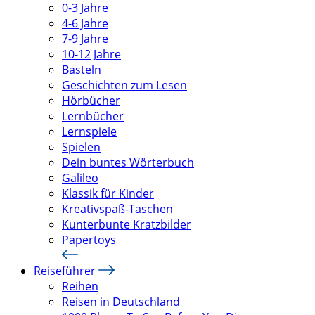
0-3 Jahre
4-6 Jahre
7-9 Jahre
10-12 Jahre
Basteln
Geschichten zum Lesen
Hörbücher
Lernbücher
Lernspiele
Spielen
Dein buntes Wörterbuch
Galileo
Klassik für Kinder
Kreativspaß-Taschen
Kunterbunte Kratzbilder
Papertoys
Reiseführer
Reihen
Reisen in Deutschland