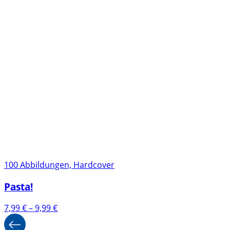
100 Abbildungen, Hardcover
Pasta!
Preisspanne:
7,99
€
–
9,99
€
7,99 €