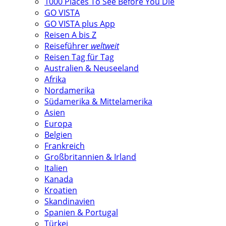
1000 Places To See Before You Die
GO VISTA
GO VISTA plus App
Reisen A bis Z
Reiseführer
weltweit
Reisen Tag für Tag
Australien & Neuseeland
Afrika
Nordamerika
Südamerika & Mittelamerika
Asien
Europa
Belgien
Frankreich
Großbritannien & Irland
Italien
Kanada
Kroatien
Skandinavien
Spanien & Portugal
Türkei