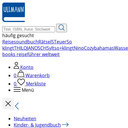
zum
Hauptinhalt
springen
häufig gesucht
Reise
soundbuch
Rätsel
STeuer
So
klingt
THILO
JANOSCH
Sylt
so+klingt
Nino
Cozy
bahamas
Wasse
books reiseführer weltweit
Konto
0
Warenkorb
0
Merkliste
Menü
Neuheiten
Kinder- & Jugendbuch