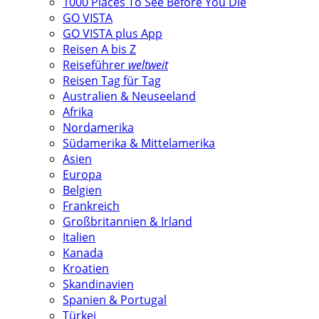
1000 Places To See Before You Die
GO VISTA
GO VISTA plus App
Reisen A bis Z
Reiseführer
weltweit
Reisen Tag für Tag
Australien & Neuseeland
Afrika
Nordamerika
Südamerika & Mittelamerika
Asien
Europa
Belgien
Frankreich
Großbritannien & Irland
Italien
Kanada
Kroatien
Skandinavien
Spanien & Portugal
Türkei