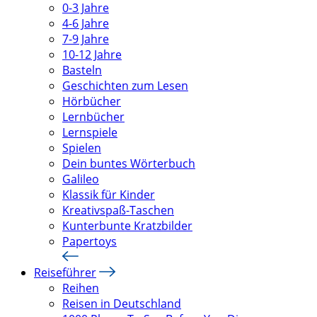
0-3 Jahre
4-6 Jahre
7-9 Jahre
10-12 Jahre
Basteln
Geschichten zum Lesen
Hörbücher
Lernbücher
Lernspiele
Spielen
Dein buntes Wörterbuch
Galileo
Klassik für Kinder
Kreativspaß-Taschen
Kunterbunte Kratzbilder
Papertoys
Reiseführer
Reihen
Reisen in Deutschland