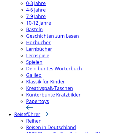
0-3 Jahre
4-6 Jahre
7-9 Jahre
10-12 Jahre
Basteln
Geschichten zum Lesen
Hörbücher
Lernbücher
Lernspiele
Spielen
Dein buntes Wörterbuch
Galileo
Klassik für Kinder
Kreativspaß-Taschen
Kunterbunte Kratzbilder
Papertoys
Reiseführer
Reihen
Reisen in Deutschland