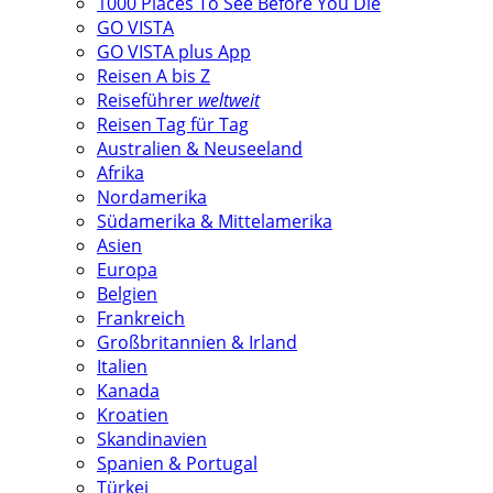
1000 Places To See Before You Die
GO VISTA
GO VISTA plus App
Reisen A bis Z
Reiseführer
weltweit
Reisen Tag für Tag
Australien & Neuseeland
Afrika
Nordamerika
Südamerika & Mittelamerika
Asien
Europa
Belgien
Frankreich
Großbritannien & Irland
Italien
Kanada
Kroatien
Skandinavien
Spanien & Portugal
Türkei