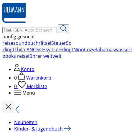
zum
Hauptinhalt
springen
häufig gesucht
reise
soundbuch
rätsel
Steuer
So
klingt
Thilo
JANOSCH
sylt
so+klingt
Nino
Cozy
Bahamas
wasser
books reiseführer weltweit
Konto
0
Warenkorb
0
Merkliste
Menü
Neuheiten
Kinder- & Jugendbuch