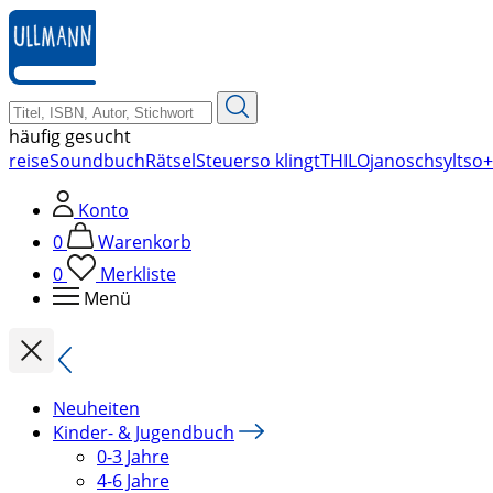
zum
Hauptinhalt
springen
häufig gesucht
reise
Soundbuch
Rätsel
Steuer
so klingt
THILO
janosch
sylt
so+
Konto
0
Warenkorb
0
Merkliste
Menü
Neuheiten
Kinder- & Jugendbuch
0-3 Jahre
4-6 Jahre