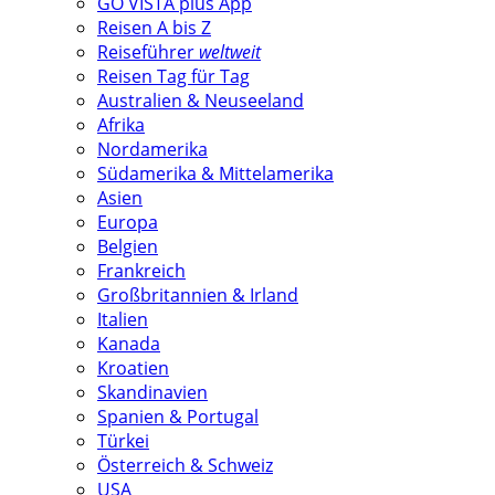
GO VISTA plus App
Reisen A bis Z
Reiseführer
weltweit
Reisen Tag für Tag
Australien & Neuseeland
Afrika
Nordamerika
Südamerika & Mittelamerika
Asien
Europa
Belgien
Frankreich
Großbritannien & Irland
Italien
Kanada
Kroatien
Skandinavien
Spanien & Portugal
Türkei
Österreich & Schweiz
USA