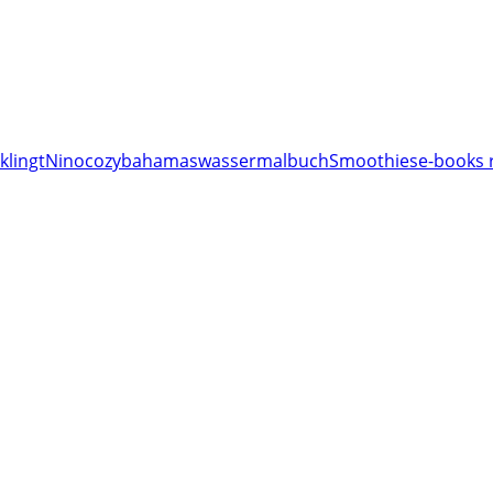
klingt
Nino
cozy
bahamas
wassermalbuch
Smoothies
e-books 