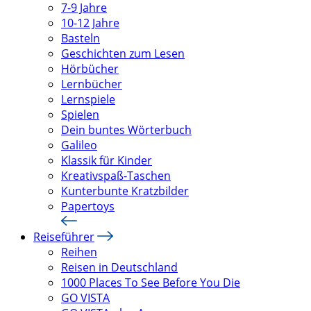
7-9 Jahre
10-12 Jahre
Basteln
Geschichten zum Lesen
Hörbücher
Lernbücher
Lernspiele
Spielen
Dein buntes Wörterbuch
Galileo
Klassik für Kinder
Kreativspaß-Taschen
Kunterbunte Kratzbilder
Papertoys
Reiseführer
Reihen
Reisen in Deutschland
1000 Places To See Before You Die
GO VISTA