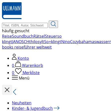
zum
Hauptinhalt
springen
häufig gesucht
Reise
Soundbuch
Rätsel
Steuer
so
klingt
JANOSCH
thilo
sylt
So+klingt
Nino
Cozy
bahamas
wasser
books reiseführer weltweit
Konto
0
Warenkorb
0
Merkliste
Menü
Neuheiten
Kinder- & Jugendbuch