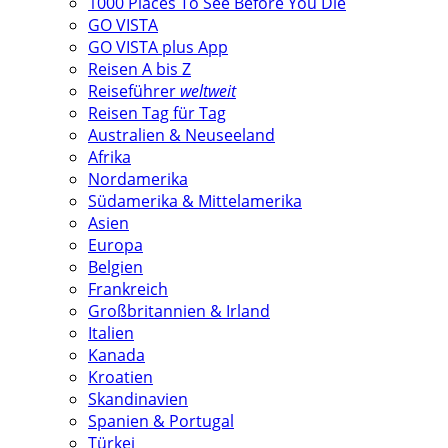
1000 Places To See Before You Die
GO VISTA
GO VISTA plus App
Reisen A bis Z
Reiseführer
weltweit
Reisen Tag für Tag
Australien & Neuseeland
Afrika
Nordamerika
Südamerika & Mittelamerika
Asien
Europa
Belgien
Frankreich
Großbritannien & Irland
Italien
Kanada
Kroatien
Skandinavien
Spanien & Portugal
Türkei