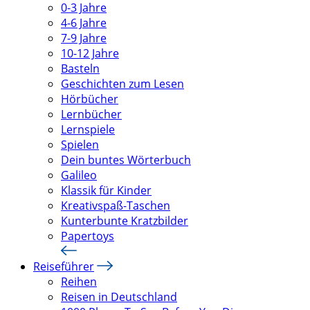
0-3 Jahre
4-6 Jahre
7-9 Jahre
10-12 Jahre
Basteln
Geschichten zum Lesen
Hörbücher
Lernbücher
Lernspiele
Spielen
Dein buntes Wörterbuch
Galileo
Klassik für Kinder
Kreativspaß-Taschen
Kunterbunte Kratzbilder
Papertoys
Reiseführer
Reihen
Reisen in Deutschland