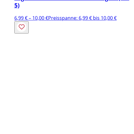
5)
6,99
€
–
10,00
€
Preisspanne: 6,99 € bis 10,00 €