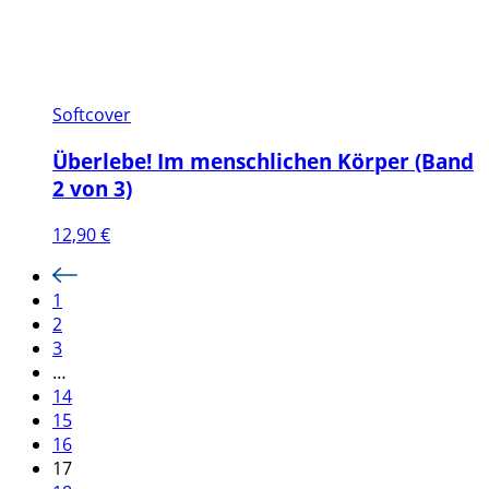
Softcover
Überlebe! Im menschlichen Körper (Band
2 von 3)
12,90
€
1
2
3
…
14
15
16
17