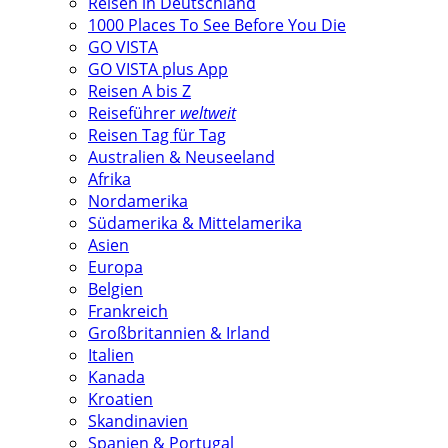
Reisen in Deutschland
1000 Places To See Before You Die
GO VISTA
GO VISTA plus App
Reisen A bis Z
Reiseführer
weltweit
Reisen Tag für Tag
Australien & Neuseeland
Afrika
Nordamerika
Südamerika & Mittelamerika
Asien
Europa
Belgien
Frankreich
Großbritannien & Irland
Italien
Kanada
Kroatien
Skandinavien
Spanien & Portugal