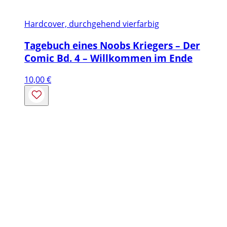
Hardcover, durchgehend vierfarbig
Tagebuch eines Noobs Kriegers – Der
Comic Bd. 4 – Willkommen im Ende
10,00
€