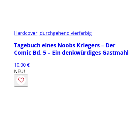
Hardcover, durchgehend vierfarbig
Tagebuch eines Noobs Kriegers – Der
Comic Bd. 5 – Ein denkwürdiges Gastmahl
10,00
€
NEU!