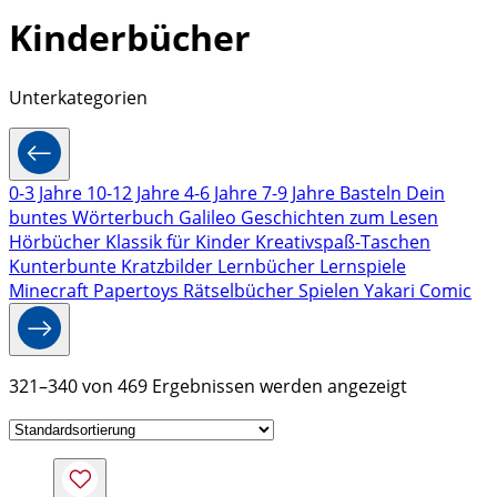
Kinderbücher
Unterkategorien
0-3 Jahre
10-12 Jahre
4-6 Jahre
7-9 Jahre
Basteln
Dein
buntes Wörterbuch
Galileo
Geschichten zum Lesen
Hörbücher
Klassik für Kinder
Kreativspaß-Taschen
Kunterbunte Kratzbilder
Lernbücher
Lernspiele
Minecraft
Papertoys
Rätselbücher
Spielen
Yakari
Comic
321–340 von 469 Ergebnissen werden angezeigt