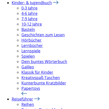
Kinder- & Jugendbuch
0-3 Jahre
4-6 Jahre
7-9 Jahre
10-12 Jahre
Basteln
Geschichten zum Lesen
Hörbücher
Lernbücher
Lernspiele
Spielen
Dein buntes Wörterbuch
Galileo
Klassik für Kinder
Kreativspaß-Taschen
Kunterbunte Kratzbilder
Papertoys
Reiseführer
Reihen