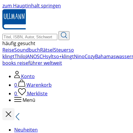
zum Hauptinhalt springen
häufig gesucht
Reise
Soundbuch
Rätsel
Steuer
so
klingt
Thilo
JANOSCH
sylt
so+klingt
Nino
Cozy
Bahamas
wasser
books reiseführer weltweit
Konto
0
Warenkorb
0
Merkliste
Menü
Neuheiten