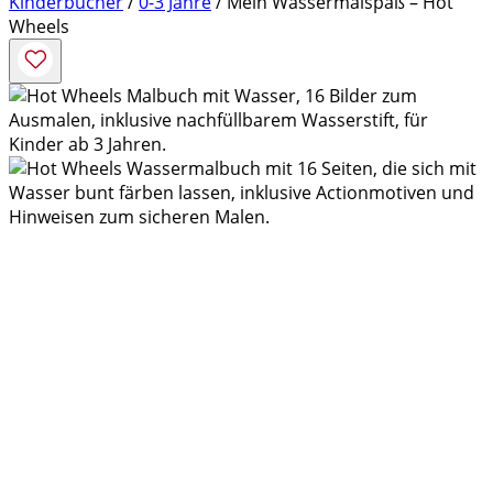
Kinderbücher
/
0-3 Jahre
/ Mein Wassermalspaß – Hot
Wheels