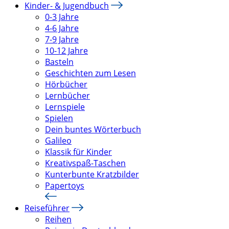
Kinder- & Jugendbuch
0-3 Jahre
4-6 Jahre
7-9 Jahre
10-12 Jahre
Basteln
Geschichten zum Lesen
Hörbücher
Lernbücher
Lernspiele
Spielen
Dein buntes Wörterbuch
Galileo
Klassik für Kinder
Kreativspaß-Taschen
Kunterbunte Kratzbilder
Papertoys
Reiseführer
Reihen