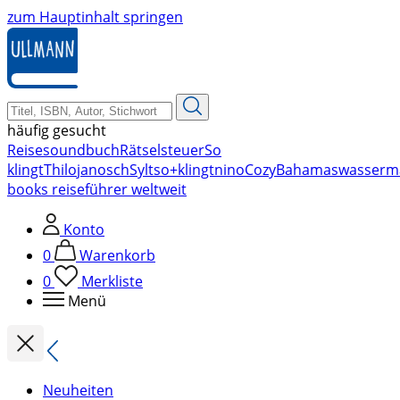
zum Hauptinhalt springen
häufig gesucht
Reise
soundbuch
Rätsel
steuer
So
klingt
Thilo
janosch
Sylt
so+klingt
nino
Cozy
Bahamas
wasserm
books reiseführer weltweit
Konto
0
Warenkorb
0
Merkliste
Menü
Neuheiten