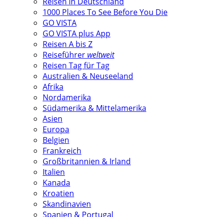
Reisen in Deutschland
1000 Places To See Before You Die
GO VISTA
GO VISTA plus App
Reisen A bis Z
Reiseführer
weltweit
Reisen Tag für Tag
Australien & Neuseeland
Afrika
Nordamerika
Südamerika & Mittelamerika
Asien
Europa
Belgien
Frankreich
Großbritannien & Irland
Italien
Kanada
Kroatien
Skandinavien
Spanien & Portugal