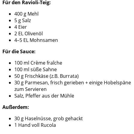
Für den Ravioli-Teig:
400 g Mehl
5 g Salz
4 Eier
2 EL Olivenöl
4–5 EL Mohnsamen
Für die Sauce:
100 ml Crème fraîche
100 ml süße Sahne
50 g Frischkäse (z.B. Burrata)
30 g Parmesan, frisch gerieben + einige Hobelspäne
zum Servieren
Salz, Pfeffer aus der Mühle
Außerdem:
30 g Haselnüsse, grob gehackt
1 Hand voll Rucola