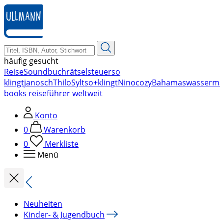
zum
Hauptinhalt
springen
häufig gesucht
Reise
Soundbuch
rätsel
steuer
so
klingt
janosch
Thilo
Sylt
so+klingt
Nino
cozy
Bahamas
wasserm
books reiseführer weltweit
Konto
0
Warenkorb
0
Merkliste
Menü
Neuheiten
Kinder- & Jugendbuch