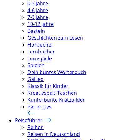
0-3 Jahre
4-6 Jahre
7-9 Jahre
10-12 Jahre
Basteln
Geschichten zum Lesen
Hörbücher
Lernbücher
Lernspiele
Spielen
Dein buntes Wörterbuch
Galileo
Klassik für Kinder
Kreativspaß-Taschen
Kunterbunte Kratzbilder
Papertoys
Reiseführer
Reihen
Reisen in Deutschland