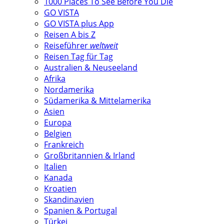
1000 Places To See Before You Die
GO VISTA
GO VISTA plus App
Reisen A bis Z
Reiseführer
weltweit
Reisen Tag für Tag
Australien & Neuseeland
Afrika
Nordamerika
Südamerika & Mittelamerika
Asien
Europa
Belgien
Frankreich
Großbritannien & Irland
Italien
Kanada
Kroatien
Skandinavien
Spanien & Portugal
Türkei