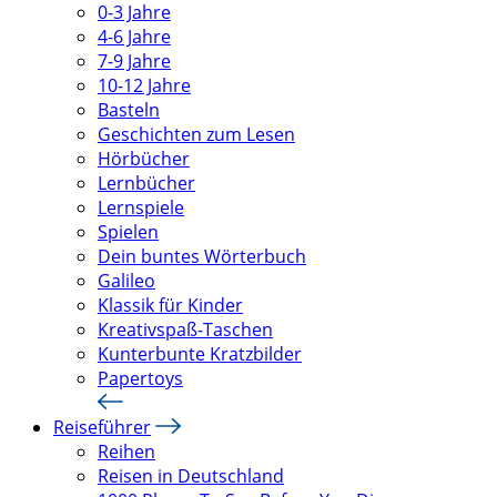
0-3 Jahre
4-6 Jahre
7-9 Jahre
10-12 Jahre
Basteln
Geschichten zum Lesen
Hörbücher
Lernbücher
Lernspiele
Spielen
Dein buntes Wörterbuch
Galileo
Klassik für Kinder
Kreativspaß-Taschen
Kunterbunte Kratzbilder
Papertoys
Reiseführer
Reihen
Reisen in Deutschland