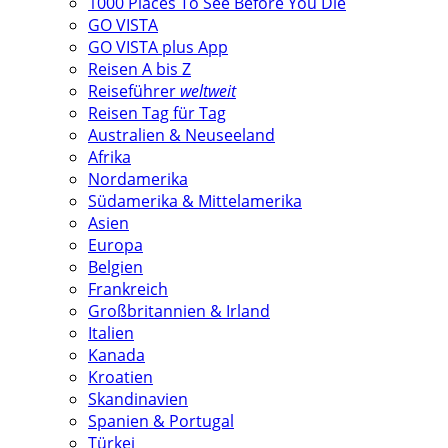
1000 Places To See Before You Die
GO VISTA
GO VISTA plus App
Reisen A bis Z
Reiseführer
weltweit
Reisen Tag für Tag
Australien & Neuseeland
Afrika
Nordamerika
Südamerika & Mittelamerika
Asien
Europa
Belgien
Frankreich
Großbritannien & Irland
Italien
Kanada
Kroatien
Skandinavien
Spanien & Portugal
Türkei