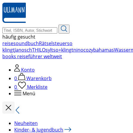
zum
Hauptinhalt
springen
häufig gesucht
reise
soundbuch
Rätsel
steuer
so
klingt
Janosch
THILO
sylt
so+klingt
nino
cozy
bahamas
Wasser
books reiseführer weltweit
Konto
0
Warenkorb
0
Merkliste
Menü
Neuheiten
Kinder- & Jugendbuch