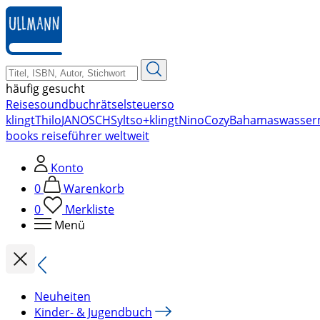
zum
Hauptinhalt
springen
häufig gesucht
Reise
soundbuch
rätsel
steuer
so
klingt
Thilo
JANOSCH
Sylt
so+klingt
Nino
Cozy
Bahamas
wasser
books reiseführer weltweit
Konto
0
Warenkorb
0
Merkliste
Menü
Neuheiten
Kinder- & Jugendbuch