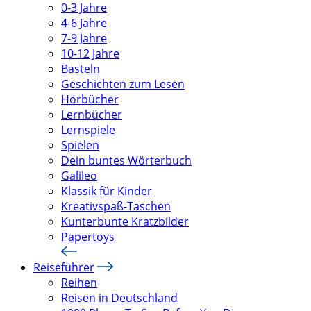
0-3 Jahre
4-6 Jahre
7-9 Jahre
10-12 Jahre
Basteln
Geschichten zum Lesen
Hörbücher
Lernbücher
Lernspiele
Spielen
Dein buntes Wörterbuch
Galileo
Klassik für Kinder
Kreativspaß-Taschen
Kunterbunte Kratzbilder
Papertoys
Reiseführer
Reihen
Reisen in Deutschland