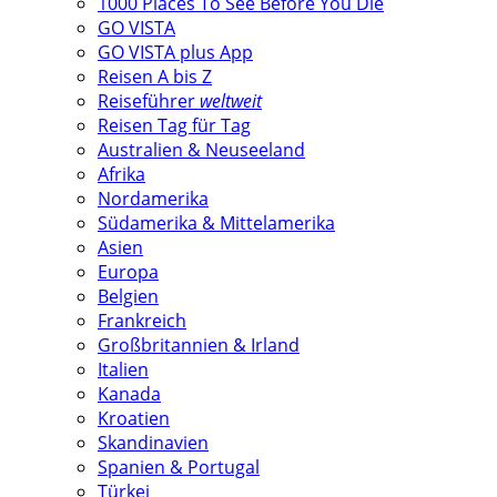
1000 Places To See Before You Die
GO VISTA
GO VISTA plus App
Reisen A bis Z
Reiseführer
weltweit
Reisen Tag für Tag
Australien & Neuseeland
Afrika
Nordamerika
Südamerika & Mittelamerika
Asien
Europa
Belgien
Frankreich
Großbritannien & Irland
Italien
Kanada
Kroatien
Skandinavien
Spanien & Portugal
Türkei