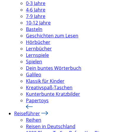
0-3 Jahre
4-6 Jahre
7-9 Jahre
10-12 Jahre
Basteln
Geschichten zum Lesen
Hörbücher
Lernbücher
Lernspiele
Spielen
Dein buntes Wörterbuch
Galileo
Klassik für Kinder
Kreativspaß-Taschen
Kunterbunte Kratzbilder
Papertoys
Reiseführer
Reihen
Reisen in Deutschland