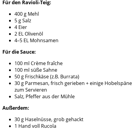
Für den Ravioli-Teig:
400 g Mehl
5 g Salz
4 Eier
2 EL Olivenöl
4–5 EL Mohnsamen
Für die Sauce:
100 ml Crème fraîche
100 ml süße Sahne
50 g Frischkäse (z.B. Burrata)
30 g Parmesan, frisch gerieben + einige Hobelspäne
zum Servieren
Salz, Pfeffer aus der Mühle
Außerdem:
30 g Haselnüsse, grob gehackt
1 Hand voll Rucola