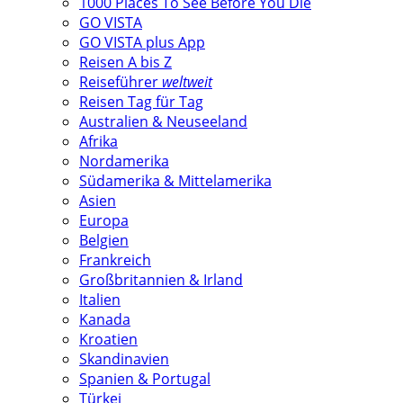
1000 Places To See Before You Die
GO VISTA
GO VISTA plus App
Reisen A bis Z
Reiseführer
weltweit
Reisen Tag für Tag
Australien & Neuseeland
Afrika
Nordamerika
Südamerika & Mittelamerika
Asien
Europa
Belgien
Frankreich
Großbritannien & Irland
Italien
Kanada
Kroatien
Skandinavien
Spanien & Portugal
Türkei