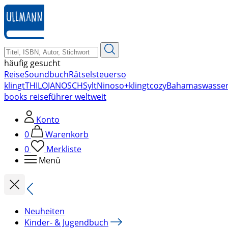
zum
Hauptinhalt
springen
häufig gesucht
Reise
Soundbuch
Rätsel
steuer
so
klingt
THILO
JANOSCH
Sylt
Nino
so+klingt
cozy
Bahamas
wasse
books reiseführer weltweit
Konto
0
Warenkorb
0
Merkliste
Menü
Neuheiten
Kinder- & Jugendbuch