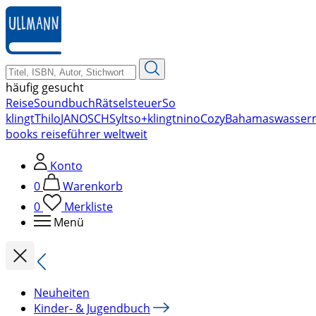
zum
Hauptinhalt
springen
häufig gesucht
Reise
Soundbuch
Rätsel
steuer
So
klingt
Thilo
JANOSCH
Sylt
so+klingt
nino
Cozy
Bahamas
wasser
books reiseführer weltweit
Konto
0
Warenkorb
0
Merkliste
Menü
Neuheiten
Kinder- & Jugendbuch