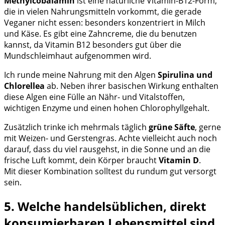
Methylcobalamin
ist eine natürliche Vitamin-B12-Form,
die in vielen Nahrungsmitteln vorkommt, die gerade
Veganer nicht essen: besonders konzentriert in Milch
und Käse. Es gibt eine Zahncreme, die du benutzen
kannst, da Vitamin B12 besonders gut über die
Mundschleimhaut aufgenommen wird.
Ich runde meine Nahrung mit den Algen
Spirulina und
Chlorellea
ab. Neben ihrer basischen Wirkung enthalten
diese Algen eine Fülle an Nähr- und Vitalstoffen,
wichtigen Enzyme und einen hohen Chlorophyllgehalt.
Zusätzlich trinke ich mehrmals täglich
grüne Säfte
, gerne
mit Weizen- und Gerstengras. Achte vielleicht auch noch
darauf, dass du viel rausgehst, in die Sonne und an die
frische Luft kommt, dein Körper braucht
Vitamin D
.
Mit dieser Kombination solltest du rundum gut versorgt
sein.
5. Welche handelsüblichen, direkt
konsumierbaren Lebensmittel sind