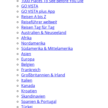
1000 Places To See Before You Die
GO VISTA
GO VISTA plus App
Reisen A bis Z
Reiseführer
weltweit
Reisen Tag für Tag
Australien & Neuseeland
Afrika
Nordamerika
Südamerika & Mittelamerika
Asien
Europa
Belgien
Frankreich
Großbritannien & Irland
Italien
Kanada
Kroatien
Skandinavien
Spanien & Portugal
Türkei