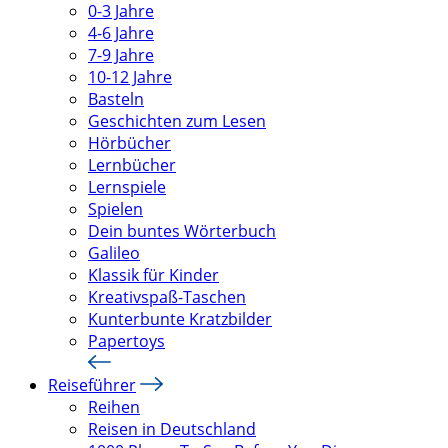
0-3 Jahre
4-6 Jahre
7-9 Jahre
10-12 Jahre
Basteln
Geschichten zum Lesen
Hörbücher
Lernbücher
Lernspiele
Spielen
Dein buntes Wörterbuch
Galileo
Klassik für Kinder
Kreativspaß-Taschen
Kunterbunte Kratzbilder
Papertoys
Reiseführer
Reihen
Reisen in Deutschland