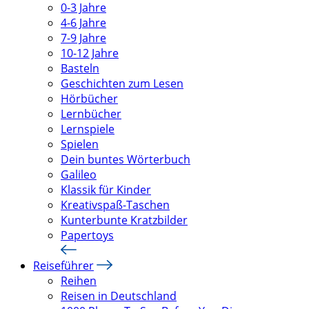
0-3 Jahre
4-6 Jahre
7-9 Jahre
10-12 Jahre
Basteln
Geschichten zum Lesen
Hörbücher
Lernbücher
Lernspiele
Spielen
Dein buntes Wörterbuch
Galileo
Klassik für Kinder
Kreativspaß-Taschen
Kunterbunte Kratzbilder
Papertoys
Reiseführer
Reihen
Reisen in Deutschland