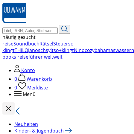
zum
Hauptinhalt
springen
häufig gesucht
reise
Soundbuch
Rätsel
Steuer
so
klingt
THILO
janosch
sylt
so+klingt
Nino
cozy
bahamas
wasser
books reiseführer weltweit
Konto
0
Warenkorb
0
Merkliste
Menü
Neuheiten
Kinder- & Jugendbuch