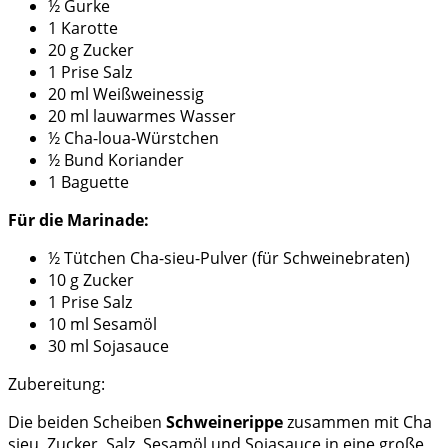
½ Gurke
1 Karotte
20 g Zucker
1 Prise Salz
20 ml Weißweinessig
20 ml lauwarmes Wasser
½ Cha-loua-Würstchen
½ Bund Koriander
1 Baguette
Für die Marinade:
½ Tütchen Cha-sieu-Pulver (für Schweinebraten)
10 g Zucker
1 Prise Salz
10 ml Sesamöl
30 ml Sojasauce
Zubereitung:
Die beiden Scheiben
Schweinerippe
zusammen mit Cha
sieu, Zucker, Salz, Sesamöl und Sojasauce in eine große