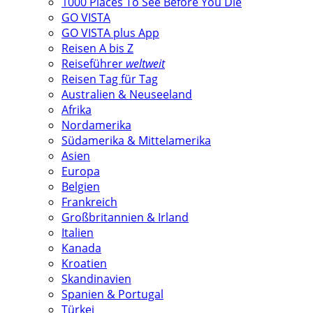
1000 Places To See Before You Die
GO VISTA
GO VISTA plus App
Reisen A bis Z
Reiseführer
weltweit
Reisen Tag für Tag
Australien & Neuseeland
Afrika
Nordamerika
Südamerika & Mittelamerika
Asien
Europa
Belgien
Frankreich
Großbritannien & Irland
Italien
Kanada
Kroatien
Skandinavien
Spanien & Portugal
Türkei