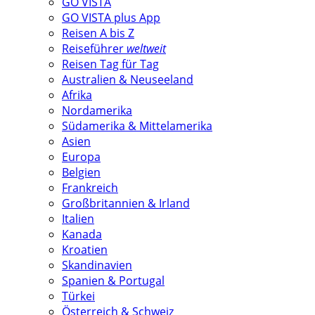
GO VISTA
GO VISTA plus App
Reisen A bis Z
Reiseführer
weltweit
Reisen Tag für Tag
Australien & Neuseeland
Afrika
Nordamerika
Südamerika & Mittelamerika
Asien
Europa
Belgien
Frankreich
Großbritannien & Irland
Italien
Kanada
Kroatien
Skandinavien
Spanien & Portugal
Türkei
Österreich & Schweiz