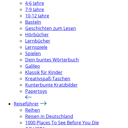
4-6 Jahre
7-9 Jahre
10-12 Jahre
Basteln
Geschichten zum Lesen
Hörbücher
Lernbücher
Lernspiele
Spielen
Dein buntes Wörterbuch
Galileo
Klassik für Kinder
Kreativspaß-Taschen
Kunterbunte Kratzbilder
Papertoys
Reiseführer
Reihen
Reisen in Deutschland
1000 Places To See Before You Die