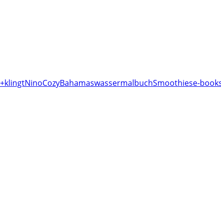
+klingt
Nino
Cozy
Bahamas
wassermalbuch
Smoothies
e-books