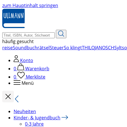
zum Hauptinhalt springen
häufig gesucht
reise
Soundbuch
rätsel
Steuer
So klingt
THILO
JANOSCH
Sylt
so
Konto
0
Warenkorb
0
Merkliste
Menü
Neuheiten
Kinder- & Jugendbuch
0-3 Jahre