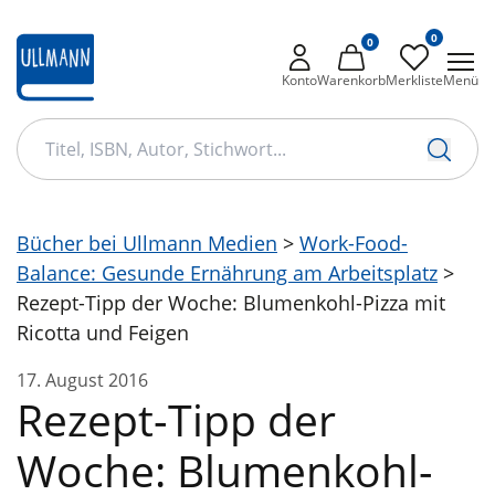
zum
0
Hauptinhalt
0
springen
Konto
Warenkorb
Merkliste
Menü
Bücher bei Ullmann Medien
>
Work-Food-
Balance: Gesunde Ernährung am Arbeitsplatz
>
reise
Soundbuch
Rätsel
steuer
Rezept-Tipp der Woche: Blumenkohl-Pizza mit
Ricotta und Feigen
So klingt
Thilo
Sylt
janosch
17. August 2016
so+klingt
nino
Cozy
bahamas
Rezept-Tipp der
wassermalbuch
Smoothies
Woche: Blumenkohl-