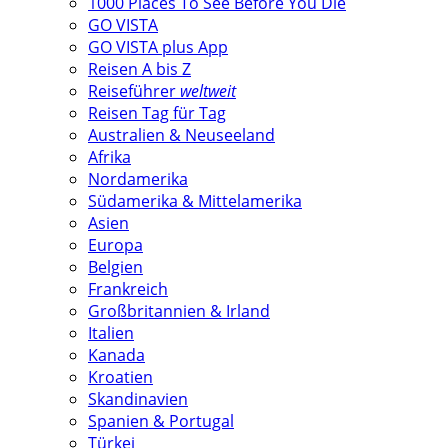
1000 Places To See Before You Die
GO VISTA
GO VISTA plus App
Reisen A bis Z
Reiseführer
weltweit
Reisen Tag für Tag
Australien & Neuseeland
Afrika
Nordamerika
Südamerika & Mittelamerika
Asien
Europa
Belgien
Frankreich
Großbritannien & Irland
Italien
Kanada
Kroatien
Skandinavien
Spanien & Portugal
Türkei