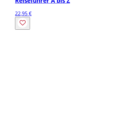
Reiseführer A bis Z
22,95
€