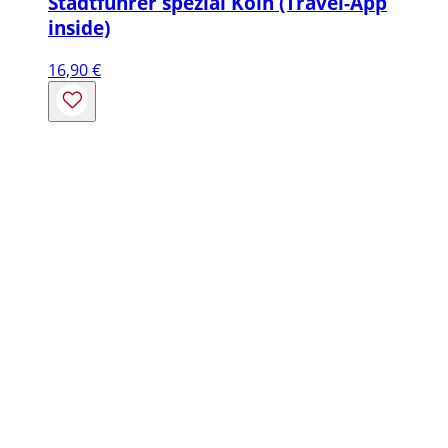
Stadtführer spezial Köln (Travel-App
inside)
16,90
€