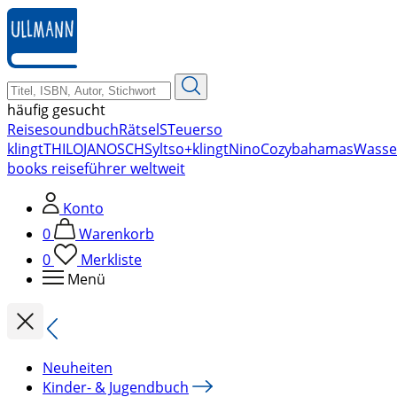
zum
Hauptinhalt
springen
häufig gesucht
Reise
soundbuch
Rätsel
STeuer
so
klingt
THILO
JANOSCH
Sylt
so+klingt
Nino
Cozy
bahamas
Wasse
books reiseführer weltweit
Konto
0
Warenkorb
0
Merkliste
Menü
Neuheiten
Kinder- & Jugendbuch