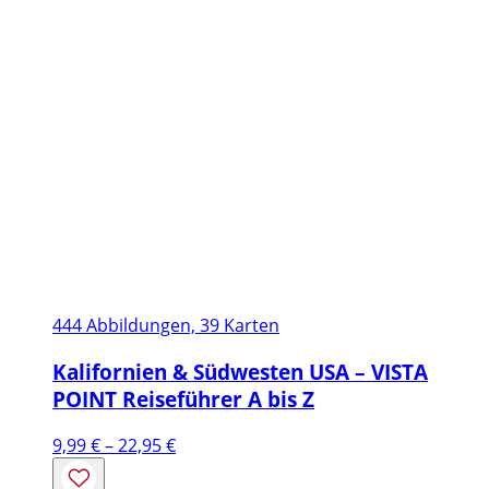
444 Abbildungen, 39 Karten
Kalifornien & Südwesten USA – VISTA
POINT Reiseführer A bis Z
Preisspanne:
9,99
€
–
22,95
€
9,99 €