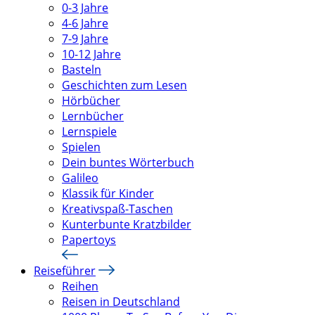
0-3 Jahre
4-6 Jahre
7-9 Jahre
10-12 Jahre
Basteln
Geschichten zum Lesen
Hörbücher
Lernbücher
Lernspiele
Spielen
Dein buntes Wörterbuch
Galileo
Klassik für Kinder
Kreativspaß-Taschen
Kunterbunte Kratzbilder
Papertoys
Reiseführer
Reihen
Reisen in Deutschland