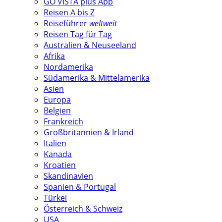
GO VISTA plus App
Reisen A bis Z
Reiseführer
weltweit
Reisen Tag für Tag
Australien & Neuseeland
Afrika
Nordamerika
Südamerika & Mittelamerika
Asien
Europa
Belgien
Frankreich
Großbritannien & Irland
Italien
Kanada
Kroatien
Skandinavien
Spanien & Portugal
Türkei
Österreich & Schweiz
USA