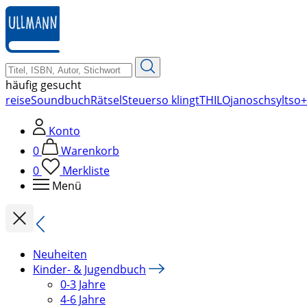
zum
Hauptinhalt
springen
häufig gesucht
reise
Soundbuch
Rätsel
Steuer
so klingt
THILO
janosch
sylt
so+
Konto
0
Warenkorb
0
Merkliste
Menü
Neuheiten
Kinder- & Jugendbuch
0-3 Jahre
4-6 Jahre