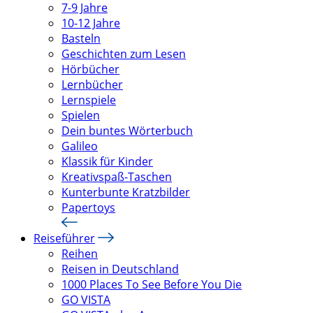
7-9 Jahre
10-12 Jahre
Basteln
Geschichten zum Lesen
Hörbücher
Lernbücher
Lernspiele
Spielen
Dein buntes Wörterbuch
Galileo
Klassik für Kinder
Kreativspaß-Taschen
Kunterbunte Kratzbilder
Papertoys
Reiseführer
Reihen
Reisen in Deutschland
1000 Places To See Before You Die
GO VISTA