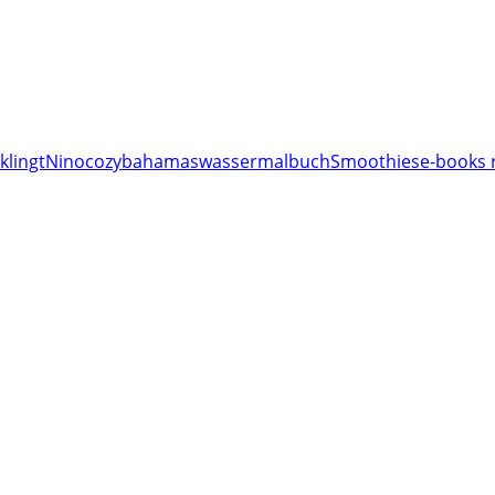
klingt
Nino
cozy
bahamas
wassermalbuch
Smoothies
e-books 